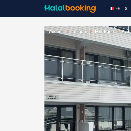
FR
$
Accueil
Turquie
Mer Égée
Aydı