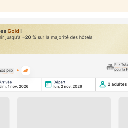
res
Gold
!
nir jusqu'à
−20 %
sur la majorité des hôtels
Prix Tot
pour la 
Météo typique
os prix
Arrivée
Départ
2 adultes
dim, 1 nov. 2026
lun, 2 nov. 2026