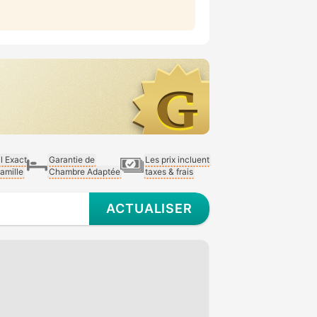
al Exact
Garantie de
Les prix incluent
Famille
Chambre Adaptée
taxes & frais
ACTUALISER