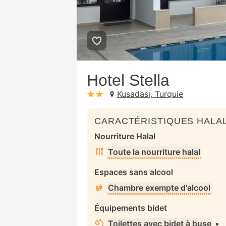
Hotel Stella
Kusadası, Turquie
stars: 2
CARACTÉRISTIQUES HALAL
Nourriture Halal
Toute la nourriture halal
Espaces sans alcool
Chambre exempte d'alcool
Équipements bidet
Toilettes avec bidet à buse
•