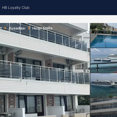
HB Loyalty Club
n
Kusadası
Hotel Stella