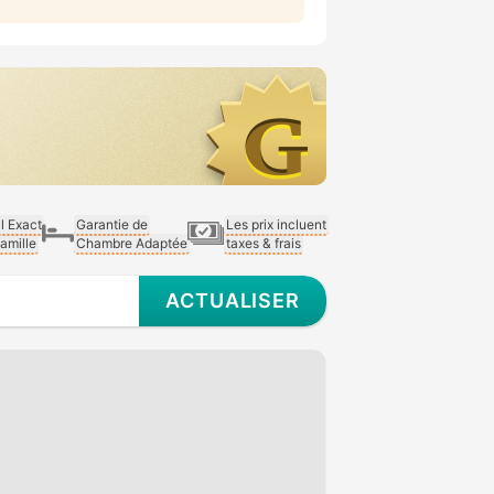
al Exact
Garantie de
Les prix incluent
Famille
Chambre Adaptée
taxes & frais
ACTUALISER