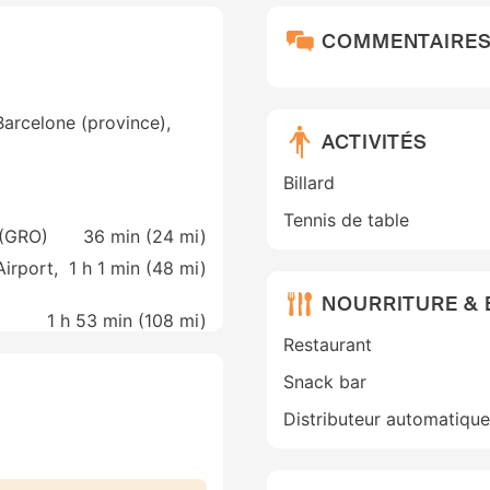
COMMENTAIRE
arcelone (province),
ACTIVITÉS
Billard
Tennis de table
 (GRO)
36 min (
24 mi
)
irport,
1 h 1 min (
48 mi
)
NOURRITURE &
1 h 53 min (
108 mi
)
Restaurant
Snack bar
Distributeur automatique 