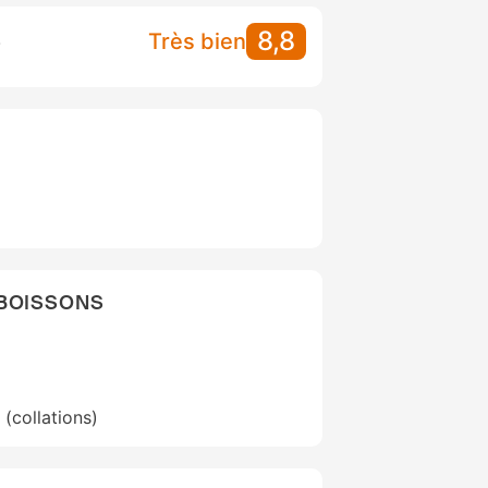
8,8
S
Très bien
 BOISSONS
(collations)