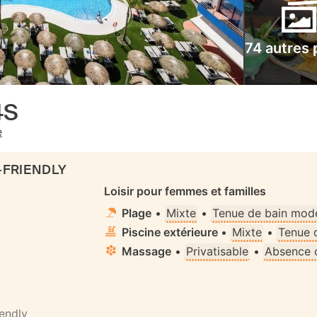
74 autres
4S
e
-FRIENDLY
Loisir pour femmes et familles
Plage
•
Mixte
•
Tenue de bain mode
Piscine extérieure
•
Mixte
•
Tenue 
Massage
•
Privatisable
•
Absence c
iendly