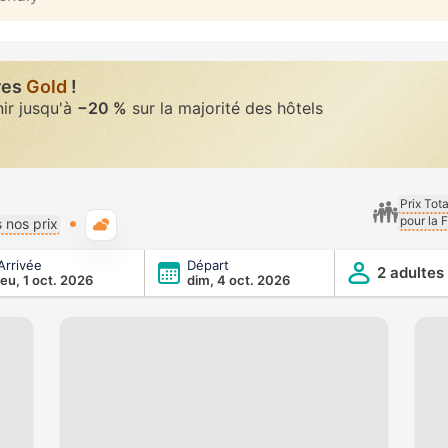
res
Gold
!
nir jusqu'à
−20 %
sur la majorité des hôtels
Prix Tot
pour la 
Météo typique
 nos prix
Arrivée
Départ
2 adultes
jeu, 1 oct. 2026
dim, 4 oct. 2026