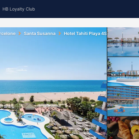
HB Loyalty Club
rcelone
Santa Susanna
Hotel Tahiti Playa 4S