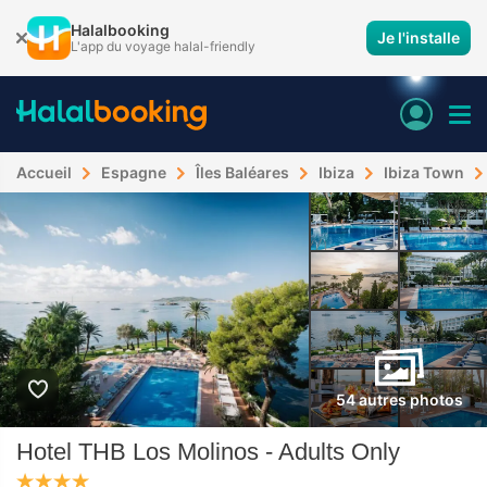
Halalbooking
Je l'installe
L'app du voyage halal-friendly
Accueil
Espagne
Îles Baléares
Ibiza
Ibiza Town
54 autres photos
Hotel THB Los Molinos - Adults Only