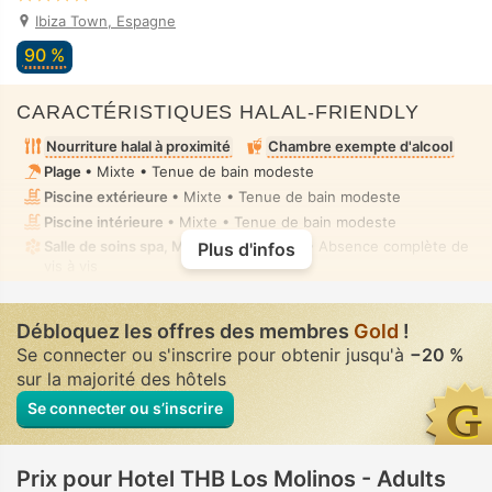
Ibiza Town, Espagne
90 %
CARACTÉRISTIQUES HALAL-FRIENDLY
Nourriture halal à proximité
Chambre exempte d'alcool
Plage
• Mixte • Tenue de bain modeste
Piscine extérieure
• Mixte • Tenue de bain modeste
Piscine intérieure
• Mixte • Tenue de bain modeste
Salle de soins spa, Massage
• Privé(e) • Absence complète de
Plus d'infos
vis à vis
Débloquez les offres des membres
Gold
!
Se connecter ou s'inscrire pour obtenir jusqu'à
−20 %
sur la majorité des hôtels
Se connecter ou s’inscrire
Prix pour Hotel THB Los Molinos - Adults