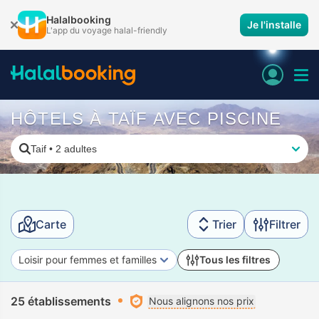
Halalbooking
Je l'installe
L'app du voyage halal-friendly
HÔTELS À TAÏF AVEC PISCINE
Taif
•
2 adultes
Carte
Trier
Filtrer
Loisir pour femmes et familles
Tous les filtres
25 établissements
Nous alignons nos prix