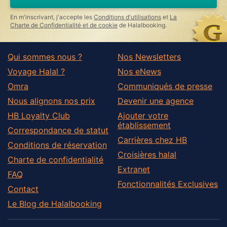
En m'inscrivant, j'accepte les
Conditions d'utilisations
et
La
Charte de Confidentialité et de cookie
de Halalbooking.
Qui sommes nous ?
Nos Newsletters
Voyage Halal ?
Nos eNews
Omra
Communiqués de presse
Nous alignons nos prix
Devenir une agence
HB Loyalty Club
Ajouter votre
établissement
Correspondance de statut
Carrières chez HB
Conditions de réservation
Croisières halal
Charte de confidentialité
Extranet
FAQ
Fonctionnalités Exclusives
Contact
Le Blog de Halalbooking