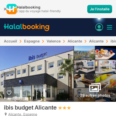
Halalbooking
Je l'installe
L'app du voyage halal-friendly
Accueil
Espagne
Valence
Alicante
Alicante
ibi
29 autres photos
ibis budget Alicante
Alicante, Espagne