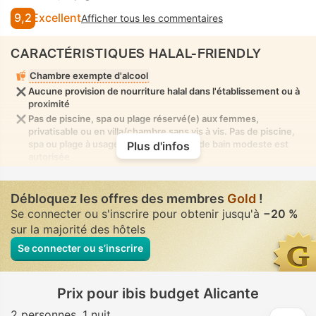
9,2
Excellent
Afficher tous les commentaires
CARACTÉRISTIQUES HALAL-FRIENDLY
Chambre exempte d'alcool
Aucune provision de nourriture halal dans l'établissement ou à
proximité
Pas de piscine, spa ou plage réservé(e) aux femmes,
privatisable ou en villa/chambre sans vis à vis. Pas de piscine,
spa ou plage à usage mixte où la tenue de bain modeste est
Plus d'infos
autorisée
Débloquez les offres des membres
Gold
!
Se connecter ou s'inscrire pour obtenir jusqu'à
−20 %
sur la majorité des hôtels
Se connecter ou s’inscrire
Prix pour ibis budget Alicante
2 personnes
1 nuit