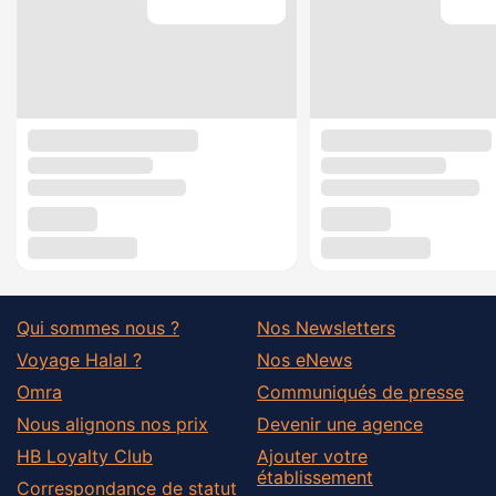
Qui sommes nous ?
Nos Newsletters
Voyage Halal ?
Nos eNews
Omra
Communiqués de presse
Nous alignons nos prix
Devenir une agence
HB Loyalty Club
Ajouter votre
établissement
Correspondance de statut