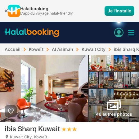
Halalbooking
Je l'installe
L'app du voyage halal-friendly
Accueil
Koweït
Al Asimah
Kuwait City
ibis Sharq 
46 autres photos
ibis Sharq Kuwait
Kuwait City, Koweït