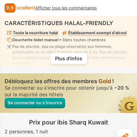
9,6
Excellent
Afficher tous les commentaires
CARACTÉRISTIQUES HALAL-FRIENDLY
Toute la nourriture halal
Établissement exempt d'alcool
Douchette bidet manuel
• Dans toutes chambres
Pas de piscine, spa ou plage réservé(e) aux femmes,
privatisable ou en villa/chambre sans vis à vis. Pas de piscine,
spa ou plage à usage mixte où la tenue de bain modeste est
Plus d'infos
autorisée
Débloquez les offres des membres
Gold
!
Se connecter ou s'inscrire pour obtenir jusqu'à
−20 %
sur la majorité des hôtels
Se connecter ou s’inscrire
Prix pour ibis Sharq Kuwait
2 personnes
1 nuit
M