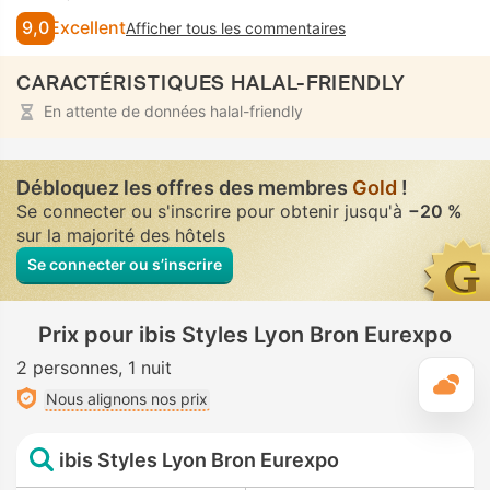
9,0
Excellent
Afficher tous les commentaires
CARACTÉRISTIQUES HALAL-FRIENDLY
En attente de données halal-friendly
Débloquez les offres des membres
Gold
!
Se connecter ou s'inscrire pour obtenir jusqu'à
−20 %
sur la majorité des hôtels
Se connecter ou s’inscrire
Prix pour ibis Styles Lyon Bron Eurexpo
2 personnes
1 nuit
M
Nous alignons nos prix
ibis Styles Lyon Bron Eurexpo