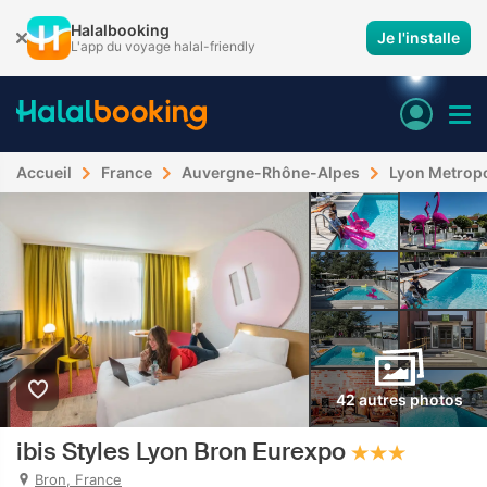
Halalbooking
Je l'installe
L'app du voyage halal-friendly
Accueil
France
Auvergne-Rhône-Alpes
Lyon Metropo
42 autres photos
ibis Styles Lyon Bron Eurexpo
Bron, France