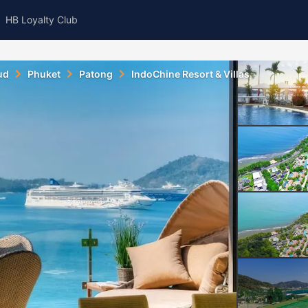
HB Loyalty Club
ud
Phuket
Patong
IndoChine Resort & Villas