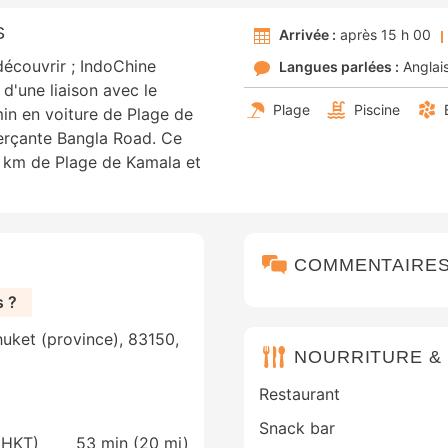
S
Arrivée :
après 15 h 00
écouvrir ; IndoChine
Langues parlées :
Anglai
 d'une liaison avec le
Plage
Piscine
in en voiture de Plage de
erçante Bangla Road. Ce
5 km de Plage de Kamala et
COMMENTAIRE
s ?
uket (province), 83150,
NOURRITURE &
Restaurant
Snack bar
 (HKT)
53 min (
20 mi
)