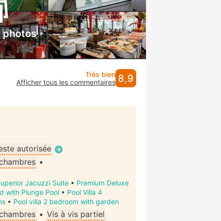
s photos
Très bien
8,9
Afficher tous les commentaires
ste autorisée
 chambres
•
uperior Jacuzzi Suite
•
Premium Deluxe
d with Plunge Pool
•
Pool Villa 4
ms
•
Pool villa 2 bedroom with garden
 chambres
•
Vis à vis partiel