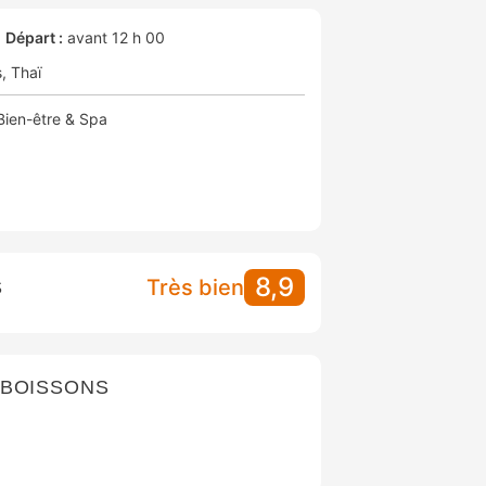
Départ :
avant 12 h 00
s
Thaï
Bien-être & Spa
8,9
Très bien
S
 BOISSONS