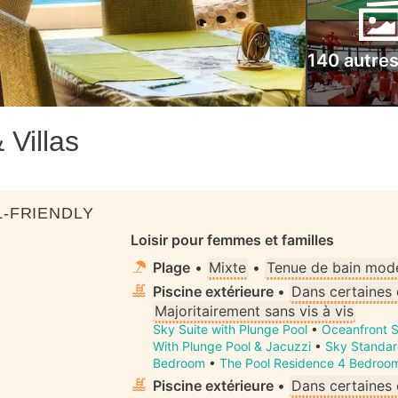
140 autre
 Villas
-FRIENDLY
Loisir pour femmes et familles
Plage
•
Mixte
•
Tenue de bain mode
Piscine extérieure
•
Dans certaines
Majoritairement sans vis à vis
Sky Suite with Plunge Pool
•
Oceanfront S
With Plunge Pool & Jacuzzi
•
Sky Standar
Bedroom
•
The Pool Residence 4 Bedroo
Piscine extérieure
•
Dans certaines