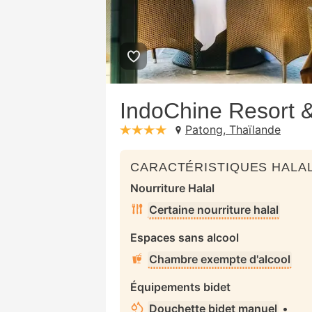
IndoChine Resort &
Patong, Thaïlande
stars: 4
CARACTÉRISTIQUES HALAL
Nourriture Halal
Certaine nourriture halal
Espaces sans alcool
Chambre exempte d'alcool
Équipements bidet
Douchette bidet manuel
•