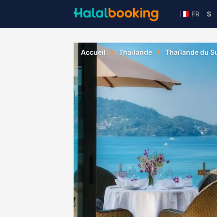
FR
$
Accueil
Thaïlande
Thaïlande du S