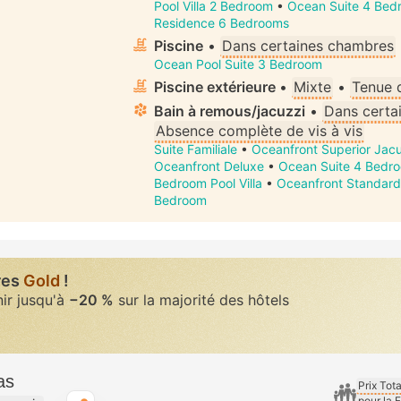
Pool Villa 2 Bedroom
•
Ocean Suite 4 Bed
Residence 6 Bedrooms
Piscine
•
Dans certaines chambres
Ocean Pool Suite 3 Bedroom
Piscine extérieure
•
Mixte
•
Tenue 
Bain à remous/jacuzzi
•
Dans certa
Absence complète de vis à vis
Suite Familiale
•
Oceanfront Superior Jacu
Oceanfront Deluxe
•
Ocean Suite 4 Bedr
Bedroom Pool Villa
•
Oceanfront Standard
Bedroom
res
Gold
!
nir jusqu'à
−20 %
sur la majorité des hôtels
as
Prix Tot
pour la 