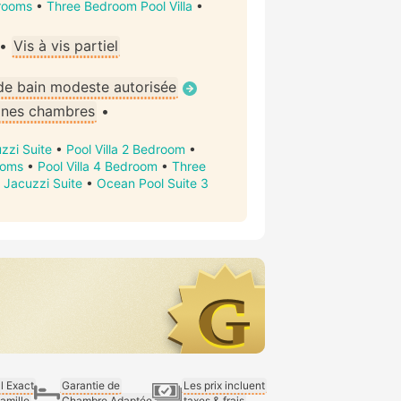
rooms
•
Three Bedroom Pool Villa
•
•
Vis à vis partiel
de bain modeste autorisée
ines chambres
•
zzi Suite
•
Pool Villa 2 Bedroom
•
ooms
•
Pool Villa 4 Bedroom
•
Three
 Jacuzzi Suite
•
Ocean Pool Suite 3
al Exact
Garantie de
Les prix incluent
Famille
Chambre Adaptée
taxes & frais