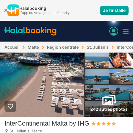
Halalbooking
Je l'installe
L'app du voyage halal-friendly
Accueil
Malte
Région centrale
St. Julian's
InterCo
242 autres photos
InterContinental Malta by IHG
St. Julian's, Malte