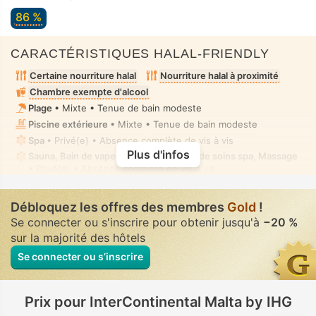
86 %
CARACTÉRISTIQUES HALAL-FRIENDLY
Certaine nourriture halal
Nourriture halal à proximité
Chambre exempte d'alcool
Plage
• Mixte • Tenue de bain modeste
Piscine extérieure
• Mixte • Tenue de bain modeste
Spa
• Privé(e) • Absence complète de vis à vis
Plus d'infos
Sauna, Bain de vapeur, Hammam, Salle de soins spa, Massage
• Privé(e) • Absence complète de vis à vis
Bain à remous/jacuzzi
• Dans certaines chambres • Absence
complète de vis à vis
Débloquez les offres des membres
Gold
!
Se connecter ou s'inscrire pour obtenir jusqu'à
−20 %
sur la majorité des hôtels
Se connecter ou s’inscrire
Prix pour InterContinental Malta by IHG