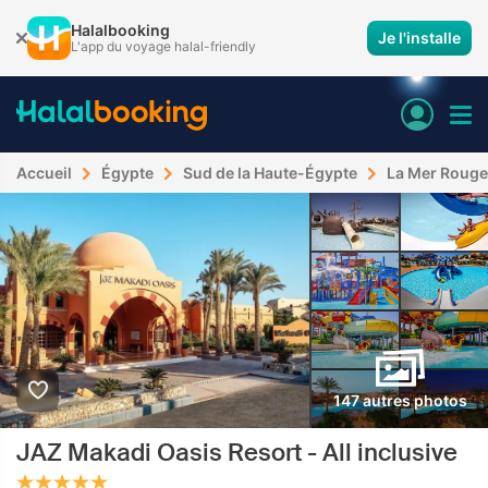
Halalbooking
Je l'installe
L'app du voyage halal-friendly
Accueil
Égypte
Sud de la Haute-Égypte
La Mer Rouge
147 autres photos
JAZ Makadi Oasis Resort - All inclusive