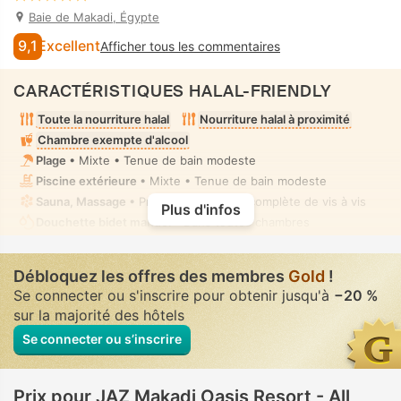
Baie de Makadi, Égypte
9,1
Excellent
Afficher tous les commentaires
CARACTÉRISTIQUES HALAL-FRIENDLY
Toute la nourriture halal
Nourriture halal à proximité
Chambre exempte d'alcool
Plage
• Mixte • Tenue de bain modeste
Piscine extérieure
• Mixte • Tenue de bain modeste
Sauna, Massage
• Privé(e) • Absence complète de vis à vis
Plus d'infos
Douchette bidet manuel
• Dans toutes chambres
Débloquez les offres des membres
Gold
!
Se connecter ou s'inscrire pour obtenir jusqu'à
−20 %
sur la majorité des hôtels
Se connecter ou s’inscrire
Prix pour JAZ Makadi Oasis Resort - All