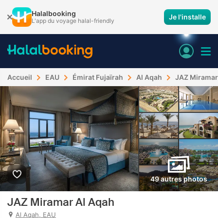
Halalbooking
Je l'installe
L'app du voyage halal-friendly
Accueil
EAU
Émirat Fujaïrah
Al Aqah
JAZ Miramar
49 autres photos
JAZ Miramar Al Aqah
Al Aqah, EAU