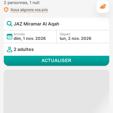
2 personnes
1 nuit
M
Nous alignons nos prix
JAZ Miramar Al Aqah
Arrivée
Départ
dim, 1 nov. 2026
lun, 2 nov. 2026
2 adultes
ACTUALISER