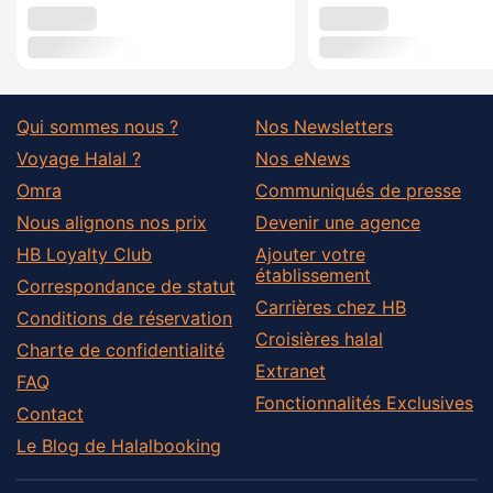
Qui sommes nous ?
Nos Newsletters
Voyage Halal ?
Nos eNews
Omra
Communiqués de presse
Nous alignons nos prix
Devenir une agence
HB Loyalty Club
Ajouter votre
établissement
Correspondance de statut
Carrières chez HB
Conditions de réservation
Croisières halal
Charte de confidentialité
Extranet
FAQ
Fonctionnalités Exclusives
Contact
Le Blog de Halalbooking