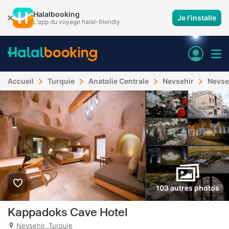
Halalbooking
Je l'installe
L'app du voyage halal-friendly
Accueil
Turquie
Anatolie Centrale
Nevsehir
Nevse
103 autres photos
Kappadoks Cave Hotel
Nevsehir, Turquie