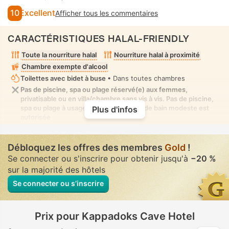
10
Excellent
Afficher tous les commentaires
CARACTÉRISTIQUES HALAL-FRIENDLY
Toute la nourriture halal
Nourriture halal à proximité
Chambre exempte d'alcool
Toilettes avec bidet à buse
• Dans toutes chambres
Pas de piscine, spa ou plage réservé(e) aux femmes,
privatisable ou en villa/chambre sans vis à vis. Pas de piscine,
spa ou plage à usage mixte où la tenue de bain modeste est
Plus d'infos
autorisée
Débloquez les offres des membres
Gold
!
Se connecter ou s'inscrire pour obtenir jusqu'à
−20 %
sur la majorité des hôtels
Se connecter ou s’inscrire
Prix pour Kappadoks Cave Hotel