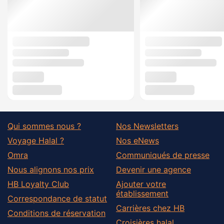
Qui sommes nous ?
Nos Newsletters
Voyage Halal ?
Nos eNews
Omra
Communiqués de presse
Nous alignons nos prix
Devenir une agence
HB Loyalty Club
Ajouter votre
établissement
Correspondance de statut
Carrières chez HB
Conditions de réservation
Croisières halal