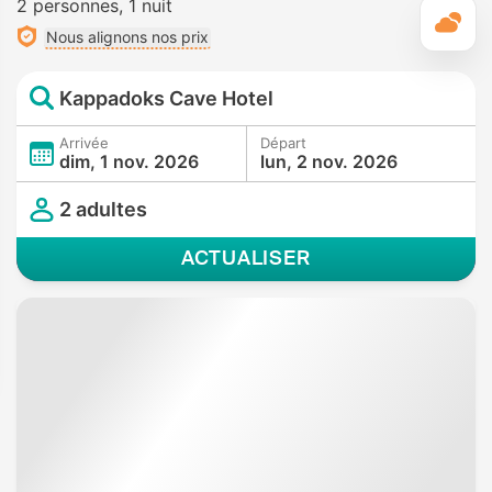
2 personnes
1 nuit
M
Nous alignons nos prix
Kappadoks Cave Hotel
Arrivée
Départ
dim, 1 nov. 2026
lun, 2 nov. 2026
2 adultes
ACTUALISER