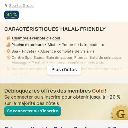
Sparta, Grèce
94 %
CARACTÉRISTIQUES HALAL-FRIENDLY
Chambre exempte d'alcool
Piscine extérieure
• Mixte • Tenue de bain modeste
Spa
• Privé(e) • Absence complète de vis à vis
Centre Spa, Sauna, Bain de vapeur, Fitness, Salle de soins spa,
Massage
• Privé(e) • Absence complète de vis à vis
Aucune provision de nourriture halal dans l'établissement ou à
Plus d'infos
proximité
Débloquez les offres des membres
Gold
!
Se connecter ou s'inscrire pour obtenir jusqu'à
−20 %
sur la majorité des hôtels
Se connecter ou s’inscrire