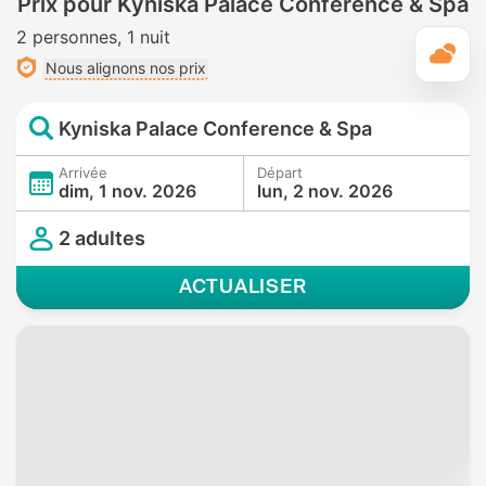
Prix pour Kyniska Palace Conference & Spa
2 personnes
1 nuit
M
Nous alignons nos prix
Kyniska Palace Conference & Spa
Arrivée
Départ
dim, 1 nov. 2026
lun, 2 nov. 2026
2 adultes
ACTUALISER