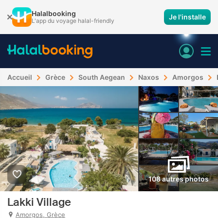
Halalbooking
Je l'installe
L'app du voyage halal-friendly
Accueil
Grèce
South Aegean
Naxos
Amorgos
108 autres photos
Lakki Village
Amorgos, Grèce