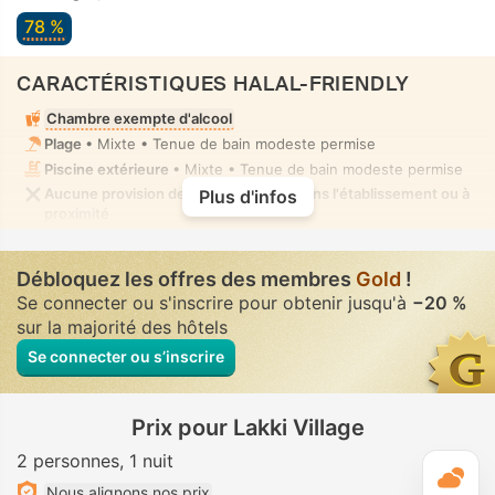
78 %
CARACTÉRISTIQUES HALAL-FRIENDLY
Chambre exempte d'alcool
Plage
• Mixte • Tenue de bain modeste permise
Piscine extérieure
• Mixte • Tenue de bain modeste permise
Aucune provision de nourriture halal dans l'établissement ou à
Plus d'infos
proximité
Débloquez les offres des membres
Gold
!
Se connecter ou s'inscrire pour obtenir jusqu'à
−20 %
sur la majorité des hôtels
Se connecter ou s’inscrire
Prix pour Lakki Village
2 personnes
1 nuit
M
Nous alignons nos prix