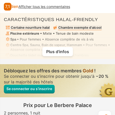
7,1
Bien
Afficher tous les commentaires
CARACTÉRISTIQUES HALAL-FRIENDLY
Certaine nourriture halal
Chambre exempte d'alcool
Piscine extérieure
• Mixte • Tenue de bain modeste
Spa
• Pour femmes • Absence complète de vis à vis
Centre Spa, Sauna, Bain de vapeur, Hammam
• Pour femmes •
Absence complète de vis à vis
Plus d'infos
Douchette bidet manuel
• Dans toutes chambres
Débloquez les offres des membres
Gold
!
Se connecter ou s'inscrire pour obtenir jusqu'à
−20 %
sur la majorité des hôtels
Se connecter ou s’inscrire
Prix pour Le Berbere Palace
2 personnes
1 nuit