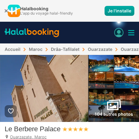
Halalbooking
Je l'installe
L'app du voyage halal-friendly
Accueil
Maroc
Drâa-Tafilalet
Ouarzazate
Ouarzaz
104 autres photos
Le Berbere Palace
Ouarzazate, Maroc