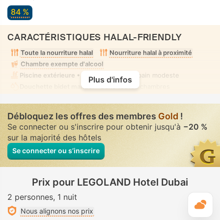
84 %
CARACTÉRISTIQUES HALAL-FRIENDLY
Toute la nourriture halal
Nourriture halal à proximité
Chambre exempte d'alcool
Piscine extérieure
• Mixte • Tenue de bain modeste
Plus d'infos
Douchette bidet manuel
• Dans toutes chambres
Débloquez les offres des membres
Gold
!
Se connecter ou s'inscrire pour obtenir jusqu'à
−20 %
sur la majorité des hôtels
Se connecter ou s’inscrire
Prix pour LEGOLAND Hotel Dubai
2 personnes
1 nuit
M
Nous alignons nos prix