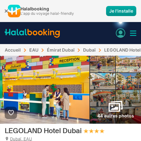
Halalbooking
Je l'installe
L'app du voyage halal-friendly
Accueil
EAU
Émirat Dubaï
Dubaï
LEGOLAND Hotel
44 autres photos
LEGOLAND Hotel Dubai
Dubaï, EAU