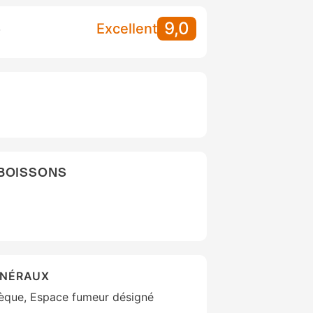
9,0
S
Excellent
 BOISSONS
ÉNÉRAUX
thèque, Espace fumeur désigné