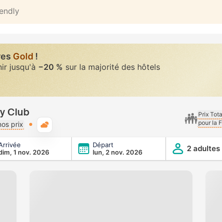
iendly
res
Gold
!
nir jusqu'à
−20 %
sur la majorité des hôtels
ty Club
Prix Tot
pour la 
Météo typique
os prix
Arrivée
Départ
2 adultes
dim, 1 nov. 2026
lun, 2 nov. 2026