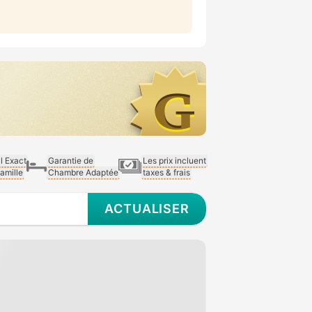
al Exact
Garantie de
Les prix incluent
Famille
Chambre Adaptée
taxes & frais
ACTUALISER