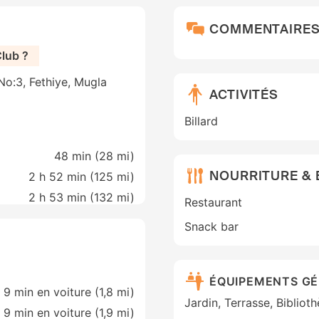
COMMENTAIRE
Club ?
No:3, Fethiye, Mugla
ACTIVITÉS
Billard
48 min (
28 mi
)
NOURRITURE &
2 h 52 min (
125 mi
)
2 h 53 min (
132 mi
)
Restaurant
Snack bar
ÉQUIPEMENTS G
9 min en voiture (1,8 mi)
Jardin, Terrasse, Biblio
9 min en voiture (1,9 mi)