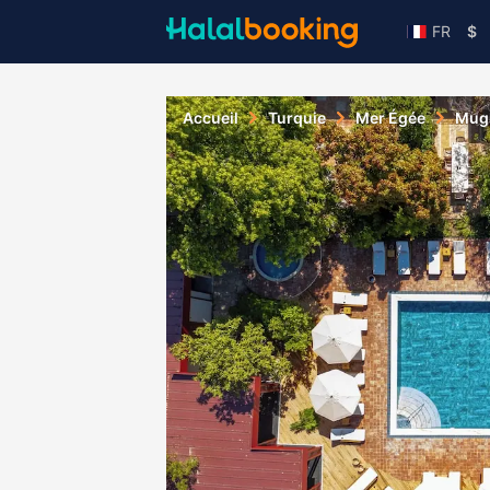
FR
$
Accueil
Turquie
Mer Égée
Mug