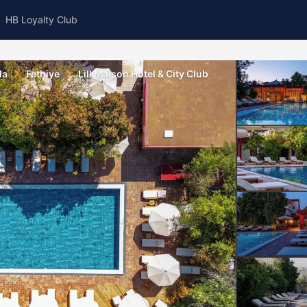
HB Loyalty Club
la
Fethiye
Lill Maison Hotel & City Club