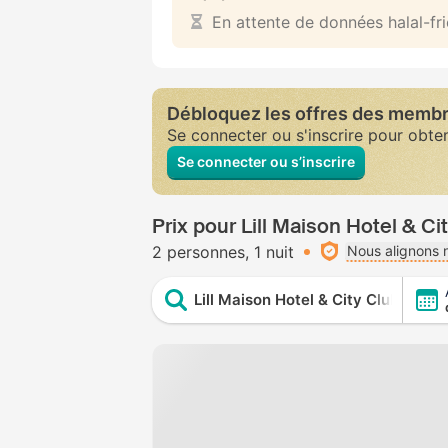
En attente de données halal-fr
Débloquez les offres des memb
Se connecter ou s'inscrire pour obte
Se connecter ou s’inscrire
Prix pour Lill Maison Hotel & Ci
2 personnes
1 nuit
Nous alignons n
Lill Maison Hotel & City Club