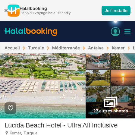
Halalbooking
Je l'installe
L'app du voyage halal-friendly
Accueil
Turquie
Méditerranée
Antalya
Kemer
L
27 autres photos
Lucida Beach Hotel - Ultra All Inclusive
Kemer, Turquie