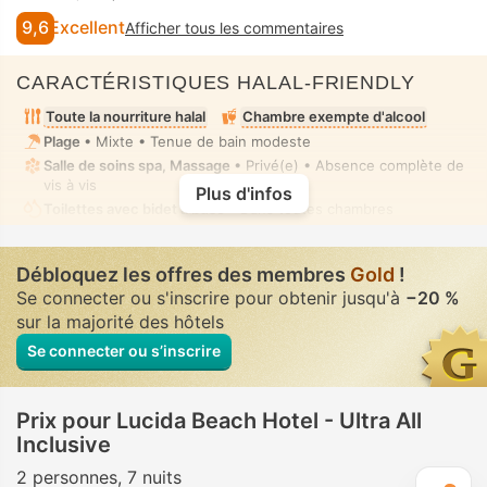
9,6
Excellent
Afficher tous les commentaires
CARACTÉRISTIQUES HALAL-FRIENDLY
Toute la nourriture halal
Chambre exempte d'alcool
Plage
• Mixte • Tenue de bain modeste
Salle de soins spa, Massage
• Privé(e) • Absence complète de
vis à vis
Plus d'infos
Toilettes avec bidet à buse
• Dans toutes chambres
Débloquez les offres des membres
Gold
!
Se connecter ou s'inscrire pour obtenir jusqu'à
−20 %
sur la majorité des hôtels
Se connecter ou s’inscrire
Prix pour Lucida Beach Hotel - Ultra All
Inclusive
2 personnes
7 nuits