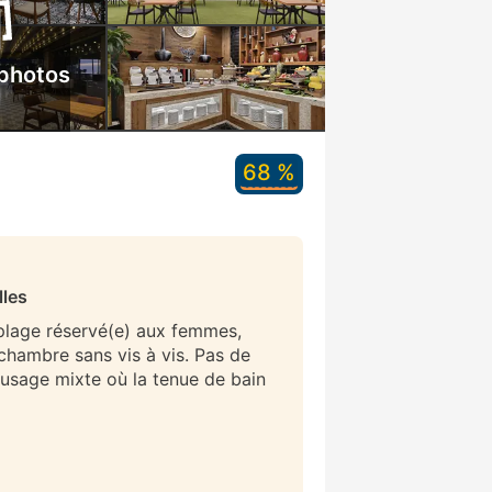
 photos
68 %
lles
 plage réservé(e) aux femmes,
/chambre sans vis à vis. Pas de
 usage mixte où la tenue de bain