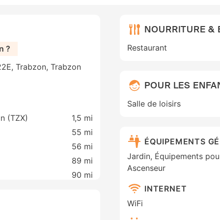
NOURRITURE &
Restaurant
n ?
22E, Trabzon, Trabzon
POUR LES ENFA
Salle de loisirs
on (TZX)
1,5 mi
55 mi
ÉQUIPEMENTS G
56 mi
Jardin, Équipements pour
89 mi
Ascenseur
90 mi
INTERNET
WiFi