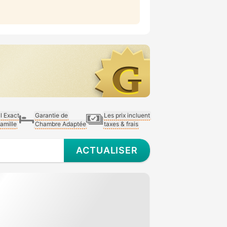
al Exact
Garantie de
Les prix incluent
Famille
Chambre Adaptée
taxes & frais
ACTUALISER