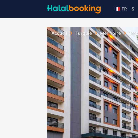
FR
$
Accueil
Turquie
Mer Noire
Tra