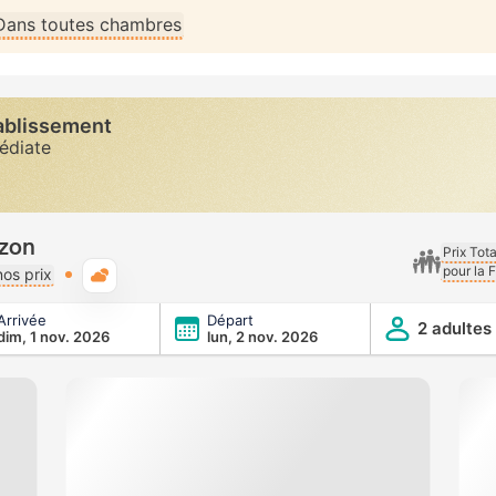
Dans toutes chambres
tablissement
diate
bzon
Prix Tot
pour la 
Météo typique
os prix
Arrivée
Départ
2 adultes
dim, 1 nov. 2026
lun, 2 nov. 2026