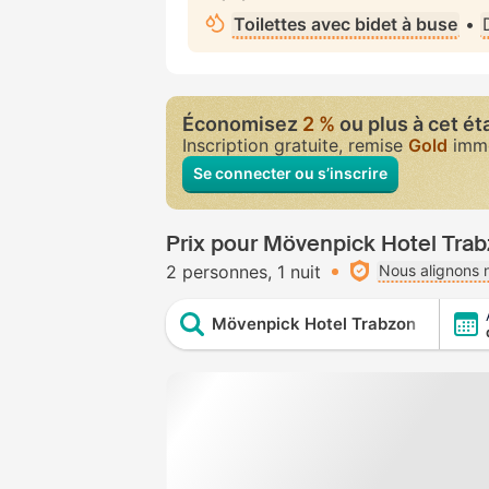
Toilettes avec bidet à buse
•
Économisez
2 %
ou plus à cet é
Inscription gratuite, remise
Gold
immé
Se connecter ou s’inscrire
Prix pour Mövenpick Hotel Tra
2 personnes
1 nuit
Nous alignons n
Mövenpick Hotel Trabzon