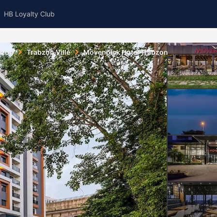
HB Loyalty Club
bzon
Trabzon Ville
Mövenpick Hotel Trabzon