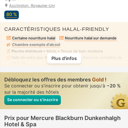
Accrington, Royaume-Uni
80 %
CARACTÉRISTIQUES HALAL-FRIENDLY
Certaine nourriture halal
Nourriture halal sur demande
Chambre exempte d'alcool
Piscine intérieure
• Mixte • Tenue de bain modeste
Salle de soins spa, Massage
• Privé(e) • Absence complète de
Plus d'infos
vis à vis
Débloquez les offres des membres
Gold
!
Se connecter ou s'inscrire pour obtenir jusqu'à
−20 %
sur la majorité des hôtels
Se connecter ou s’inscrire
Prix pour Mercure Blackburn Dunkenhalgh
Hotel & Spa