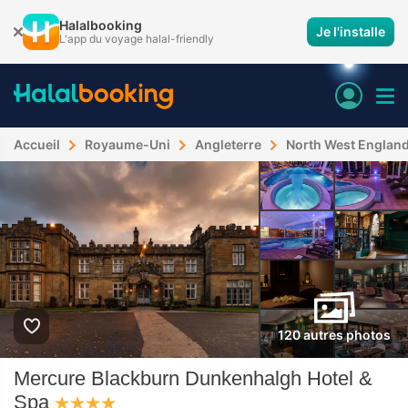
Halalbooking
Je l'installe
L'app du voyage halal-friendly
Accueil
Royaume-Uni
Angleterre
North West Englan
120 autres photos
Mercure Blackburn Dunkenhalgh Hotel &
Spa