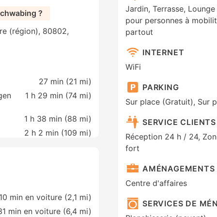
Jardin, Terrasse, Lounge
Schwabing ?
pour personnes à mobilit
re (région), 80802,
partout
INTERNET
WiFi
27 min (
21 mi
)
PARKING
gen
1 h 29 min (
74 mi
)
Sur place (Gratuit), Sur 
1 h 38 min (
88 mi
)
SERVICE CLIENTS
2 h 2 min (
109 mi
)
Réception 24 h / 24, Zo
fort
AMÉNAGEMENTS 
Centre d'affaires
10 min en voiture (2,1 mi)
SERVICES DE MÉ
31 min en voiture (6,4 mi)