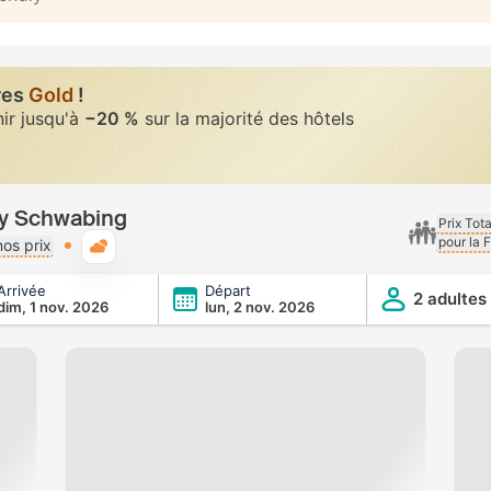
res
Gold
!
nir jusqu'à
−20 %
sur la majorité des hôtels
ty Schwabing
Prix Tot
pour la 
Météo typique
os prix
Arrivée
Départ
2 adultes
dim, 1 nov. 2026
lun, 2 nov. 2026