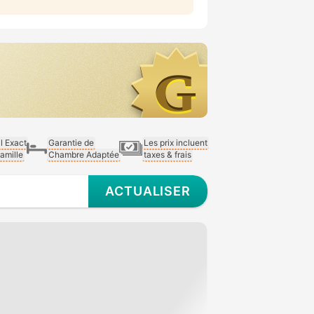
al Exact
Garantie de
Les prix incluent
Famille
Chambre Adaptée
taxes & frais
ACTUALISER