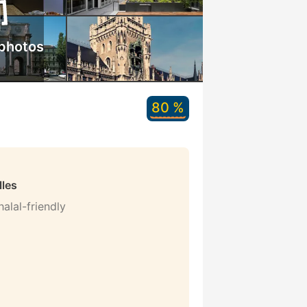
 photos
80 %
lles
alal-friendly