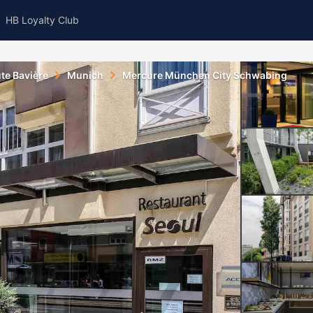
HB Loyalty Club
te Bavière
Munich
Mercure München City Schwabing