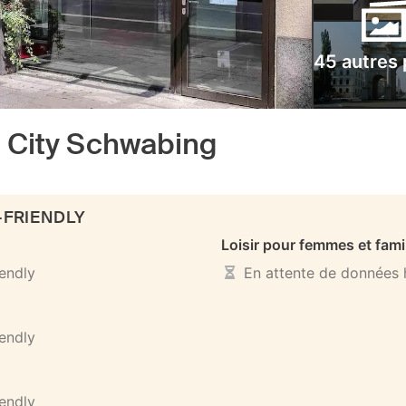
45 autres
City Schwabing
-FRIENDLY
Loisir pour femmes et fami
iendly
En attente de données h
iendly
iendly