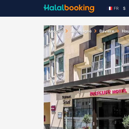
FR
$
Accueil
Allemagne
Bavière
Hau