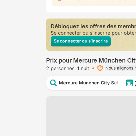
Débloquez les offres des memb
Se connecter ou s'inscrire pour obte
Se connecter ou s’inscrire
Prix pour Mercure München Ci
2 personnes
1 nuit
Nous alignons n
Mercure München City Schwabing