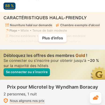
88 %
CARACTÉRISTIQUES HALAL-FRIENDLY
Nourriture halal sur demande
Chambre exempte d'alcool
Plage
• Mixte • Tenue de bain modeste
Piscine extérieure
• Mixte • Tenue de bain modeste
Plus d'infos
Douchette bidet manuel
• Dans toutes chambres
Débloquez les offres des membres
Gold
!
Se connecter ou s'inscrire pour obtenir jusqu'à
−20 %
sur la majorité des hôtels
Se connecter ou s’inscrire
Prix pour Microtel by Wyndham Boracay
2 personnes
1 nuit
M
Nous alignons nos prix