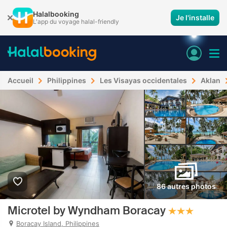
Halalbooking
Je l'installe
L'app du voyage halal-friendly
Accueil
Philippines
Les Visayas occidentales
Aklan
86 autres photos
Microtel by Wyndham Boracay
Boracay Island, Philippines