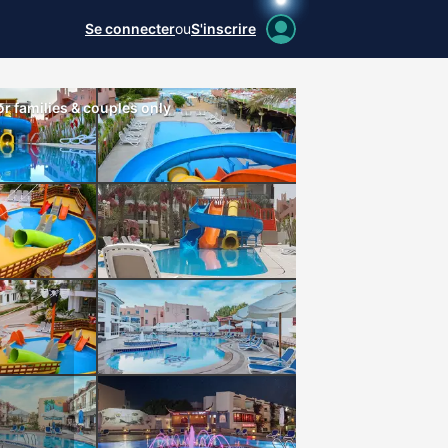
Se connecter
ou
S'inscrire
r families & couples only