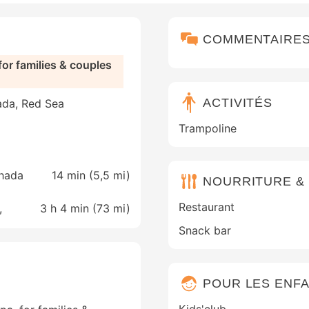
COMMENTAIRE
or families & couples
ACTIVITÉS
ada, Red Sea
Trampoline
ghada
14 min (
5,5 mi
)
NOURRITURE &
Restaurant
,
3 h 4 min (
73 mi
)
Snack bar
POUR LES ENF