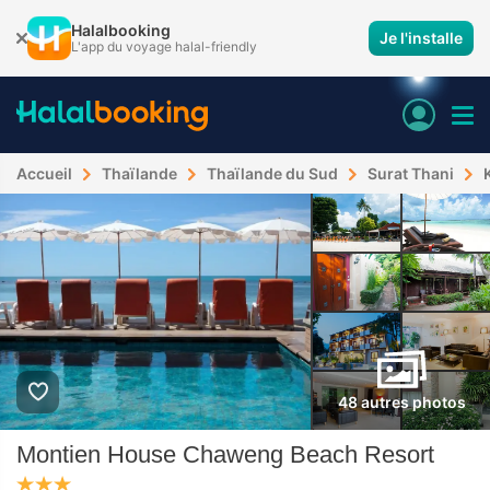
Halalbooking
Je l'installe
L'app du voyage halal-friendly
Accueil
Thaïlande
Thaïlande du Sud
Surat Thani
48 autres photos
Montien House Chaweng Beach Resort