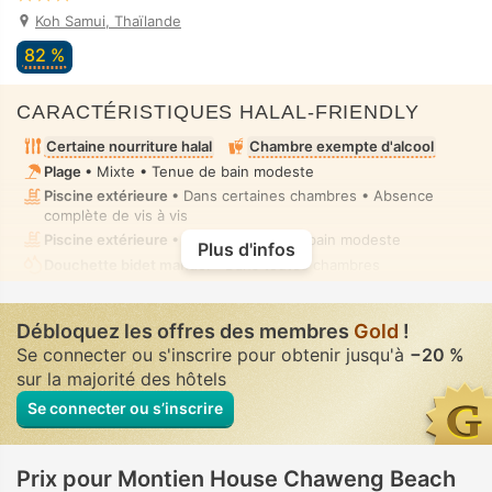
Koh Samui, Thaïlande
82 %
CARACTÉRISTIQUES HALAL-FRIENDLY
Certaine nourriture halal
Chambre exempte d'alcool
Plage
• Mixte • Tenue de bain modeste
Piscine extérieure
• Dans certaines chambres • Absence
complète de vis à vis
Piscine extérieure
• Mixte • Tenue de bain modeste
Plus d'infos
Douchette bidet manuel
• Dans toutes chambres
Débloquez les offres des membres
Gold
!
Se connecter ou s'inscrire pour obtenir jusqu'à
−20 %
sur la majorité des hôtels
Se connecter ou s’inscrire
Prix pour Montien House Chaweng Beach