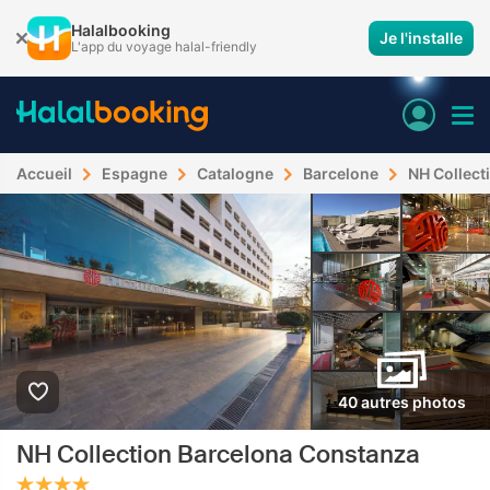
Halalbooking
Je l'installe
L'app du voyage halal-friendly
Accueil
Espagne
Catalogne
Barcelone
NH Collect
40 autres photos
NH Collection Barcelona Constanza