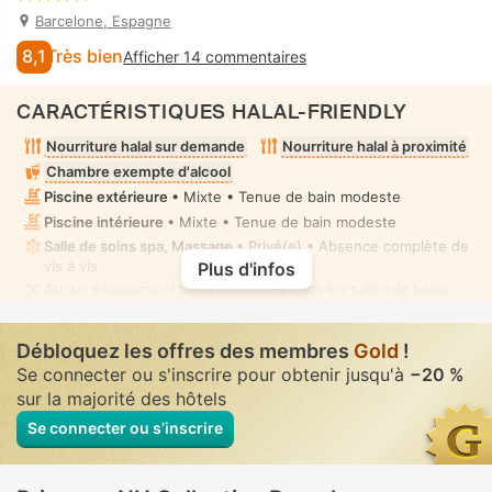
Barcelone, Espagne
8,1
Très bien
Afficher 14 commentaires
CARACTÉRISTIQUES HALAL-FRIENDLY
Nourriture halal sur demande
Nourriture halal à proximité
Chambre exempte d'alcool
Piscine extérieure
• Mixte • Tenue de bain modeste
Piscine intérieure
• Mixte • Tenue de bain modeste
Salle de soins spa, Massage
• Privé(e) • Absence complète de
vis à vis
Plus d'infos
Aucun équipement bidet disponible dans les salles de bains
des chambres
Débloquez les offres des membres
Gold
!
Se connecter ou s'inscrire pour obtenir jusqu'à
−20 %
sur la majorité des hôtels
Se connecter ou s’inscrire