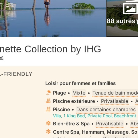
88 autres
nette Collection by IHG
es
-FRIENDLY
Loisir pour femmes et familles
Plage
•
Mixte
•
Tenue de bain mode
Piscine extérieure
•
Privatisable
•
A
Piscine
•
Dans certaines chambres
Villa, 1 King Bed, Private Pool, Beachfront
Bien-être & Spa
•
Privatisable
•
Abs
Centre Spa, Hammam, Massage, Sou