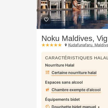
Noku Maldives, Vig
Kudafunafaru, Maldiv
stars: 5
CARACTÉRISTIQUES HALAL
Nourriture Halal
Certaine nourriture halal
Espaces sans alcool
Chambre exempte d'alcool
Équipements bidet
Douchette bidet manuel
•