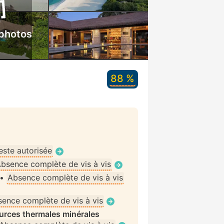
 photos
88 %
ste autorisée
bsence complète de vis à vis
•
Absence complète de vis à vis
ence complète de vis à vis
rces thermales minérales