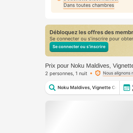
Dans toutes chambres
Débloquez les offres des memb
Se connecter ou s'inscrire pour obte
Se connecter ou s’inscrire
Prix pour Noku Maldives, Vignett
2 personnes
1 nuit
Nous alignons n
Noku Maldives, Vignette Collectio