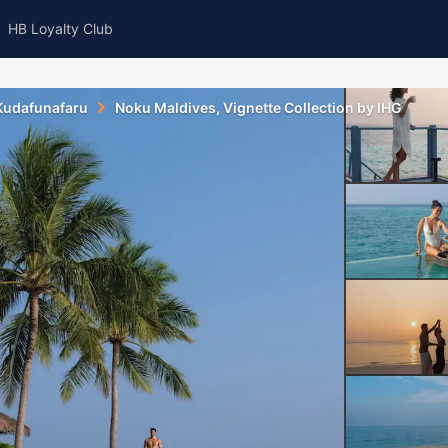
HB Loyalty Club
Kudafunafaru
Noku Maldives, Vignette Collection by IHG