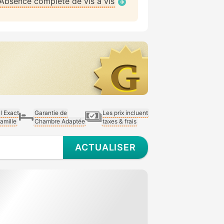
Absence complète de vis à vis
al Exact
Garantie de
Les prix incluent
Famille
Chambre Adaptée
taxes & frais
ACTUALISER