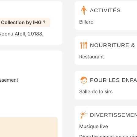
ACTIVITÉS
Billard
Collection by IHG ?
Noonu Atoll, 20188,
NOURRITURE &
Restaurant
issement
POUR LES ENF
Salle de loisirs
DIVERTISSEME
Musique live
Divertissement de soirée