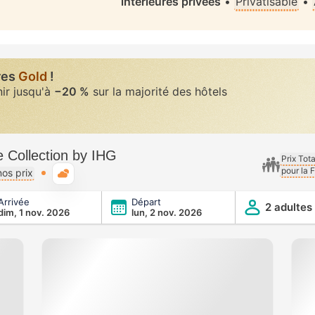
intérieures privées
•
Privatisable
•
res
Gold
!
nir jusqu'à
−20 %
sur la majorité des hôtels
e Collection by IHG
Prix Tot
pour la 
Météo typique
os prix
Arrivée
Départ
n by IHG
2 adultes
dim, 1 nov. 2026
lun, 2 nov. 2026