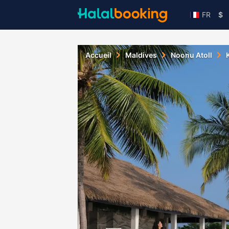
FR
$
Accueil
Maldives
Noonu Atoll