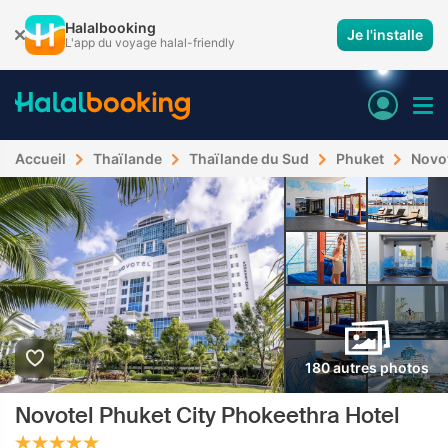
Halalbooking
Je l'installe
L'app du voyage halal-friendly
Accueil
Thaïlande
Thaïlande du Sud
Phuket
Novot
180 autres photos
Novotel Phuket City Phokeethra Hotel