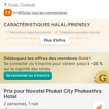
Phuket, Thaïlande
7,9
Bien
Afficher tous les commentaires
CARACTÉRISTIQUES HALAL-FRIENDLY
Nourriture halal à proximité
Chambre exempte d'alcool
Piscine extérieure
• Mixte • Tenue de bain modeste
Plus d'infos
Douchette bidet manuel
• Dans toutes chambres
Débloquez les offres des membres
Gold
!
Se connecter ou s'inscrire pour obtenir jusqu'à
−20 %
sur la majorité des hôtels
Se connecter ou s’inscrire
Prix pour Novotel Phuket City Phokeethra
Hotel
2 personnes
1 nuit
M