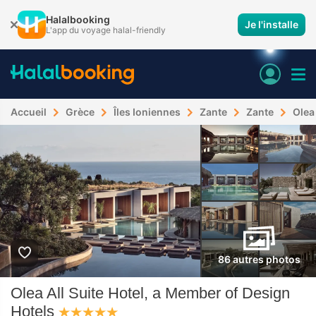
Halalbooking
Je l'installe
L'app du voyage halal-friendly
Accueil
Grèce
Îles Ioniennes
Zante
Zante
Olea
86 autres photos
Olea All Suite Hotel, a Member of Design
Hotels