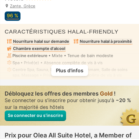
Zante, Grèce
96 %
CARACTÉRISTIQUES HALAL-FRIENDLY
Nourriture halal sur demande
Nourriture halal à proximité
Chambre exempte d'alcool
Piscine extérieure
• Mixte • Tenue de bain modeste
Spa
• Privé(e) • Absence complète de vis à vis
Centre Spa, Sauna, Bain de vapeur, Hammam, Salle de soins
Plus d'infos
spa, Massage
• Privé(e) • Absence complète de vis à vis
Débloquez les offres des membres
Gold
!
Se connecter ou s'inscrire pour obtenir jusqu'à
−20 %
sur la majorité des hôtels
Se connecter ou s’inscrire
Prix pour Olea All Suite Hotel, a Member of