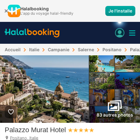
Halalbooking
Je l'installe
L'app du voyage halal-friendly
Accueil
Italie
Campanie
Salerne
Positano
Pala
83 autres photos
Palazzo Murat Hotel
Positano, Italie