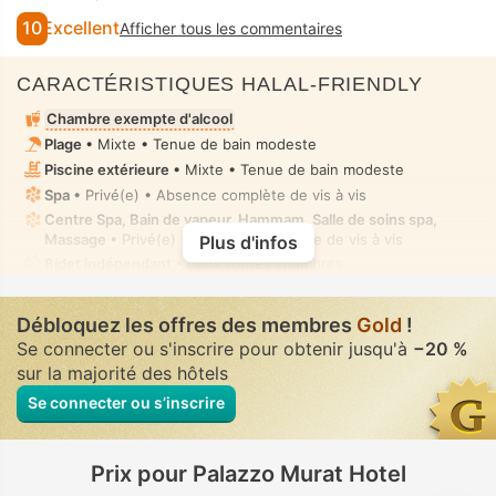
10
Excellent
Afficher tous les commentaires
CARACTÉRISTIQUES HALAL-FRIENDLY
Chambre exempte d'alcool
Plage
• Mixte • Tenue de bain modeste
Piscine extérieure
• Mixte • Tenue de bain modeste
Spa
• Privé(e) • Absence complète de vis à vis
Centre Spa, Bain de vapeur, Hammam, Salle de soins spa,
Massage
• Privé(e) • Absence complète de vis à vis
Plus d'infos
Bidet indépendant
• Dans toutes chambres
Aucune provision de nourriture halal dans l'établissement ou à
proximité
Débloquez les offres des membres
Gold
!
Se connecter ou s'inscrire pour obtenir jusqu'à
−20 %
sur la majorité des hôtels
Se connecter ou s’inscrire
Prix pour Palazzo Murat Hotel