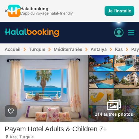
Halalbooking
Je l'installe
L'app du voyage halal-friendly
Accueil
Turquie
Méditerranée
Antalya
Kas
Pay
214 autres photos
Payam Hotel Adults & Children 7+
Kas, Turquie