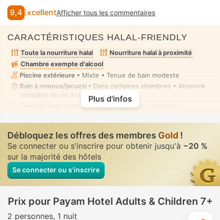
9,4
Excellent
Afficher tous les commentaires
CARACTÉRISTIQUES HALAL-FRIENDLY
Toute la nourriture halal
Nourriture halal à proximité
Chambre exempte d'alcool
Piscine extérieure
• Mixte • Tenue de bain modeste
Bain à remous/jacuzzi
• Dans certaines chambres • Absence
complète de vis à vis
Plus d'infos
Toilettes avec bidet à buse
• Dans toutes chambres
Débloquez les offres des membres
Gold
!
Se connecter ou s'inscrire pour obtenir jusqu'à
−20 %
sur la majorité des hôtels
Se connecter ou s’inscrire
Prix pour Payam Hotel Adults & Children 7+
2 personnes
1 nuit