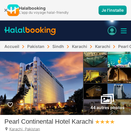
Halalbooking
Je l'installe
L'app du voyage halal-friendly
Accueil
Pakistan
Sindh
Karachi
Karachi
Pearl 
44 autres photos
Pearl Continental Hotel Karachi
Karachi, Pakistan