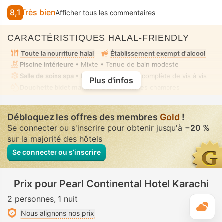
8,1
Très bien
Afficher tous les commentaires
CARACTÉRISTIQUES HALAL-FRIENDLY
Toute la nourriture halal
Établissement exempt d'alcool
Piscine intérieure
• Mixte • Tenue de bain modeste
Salle de soins spa
• Privé(e) • Absence complète de vis à vis
Plus d'infos
Douchette bidet manuel
• Dans certaines chambres
Débloquez les offres des membres
Gold
!
Se connecter ou s'inscrire pour obtenir jusqu'à
−20 %
sur la majorité des hôtels
Se connecter ou s’inscrire
Prix pour Pearl Continental Hotel Karachi
2 personnes
1 nuit
M
Nous alignons nos prix