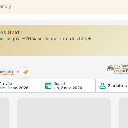
iendly
res
Gold
!
nir jusqu'à
−20 %
sur la majorité des hôtels
Prix Tot
pour la 
Météo typique
os prix
Arrivée
Départ
2 adultes
dim, 1 nov. 2026
lun, 2 nov. 2026