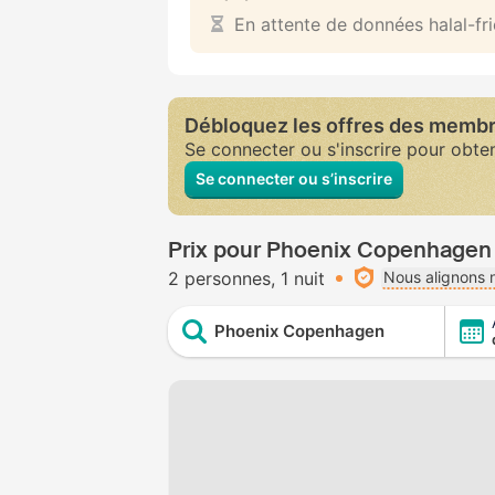
En attente de données halal-fr
Débloquez les offres des memb
Se connecter ou s'inscrire pour obte
Se connecter ou s’inscrire
Prix pour Phoenix Copenhagen
2 personnes
1 nuit
Nous alignons n
Phoenix Copenhagen