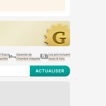
al Exact
Garantie de
Les prix incluent
Famille
Chambre Adaptée
taxes & frais
ACTUALISER