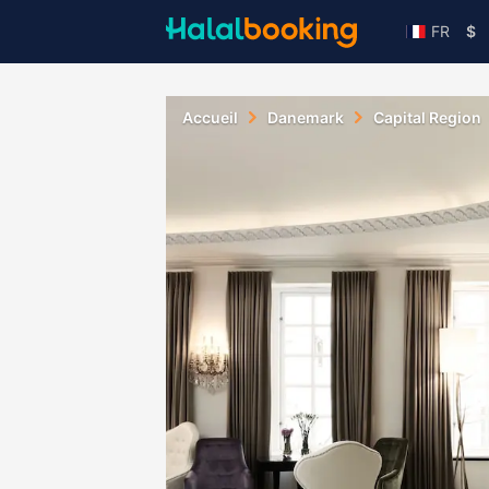
FR
$
Accueil
Danemark
Capital Region