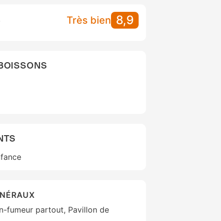
8,9
S
Très bien
 BOISSONS
NTS
nfance
ÉNÉRAUX
n-fumeur partout, Pavillon de