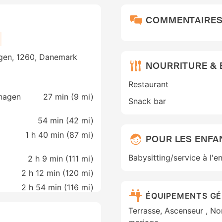
COMMENTAIRE
gen, 1260, Danemark
NOURRITURE &
Restaurant
hagen
27 min (
9 mi
)
Snack bar
54 min (
42 mi
)
1 h 40 min (
87 mi
)
POUR LES ENFA
Babysitting/service à l'e
2 h 9 min (
111 mi
)
2 h 12 min (
120 mi
)
2 h 54 min (
116 mi
)
ÉQUIPEMENTS G
Terrasse, Ascenseur , No