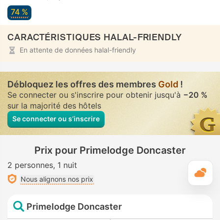
74 %
CARACTÉRISTIQUES HALAL-FRIENDLY
En attente de données halal-friendly
Débloquez les offres des membres
Gold
!
Se connecter ou s'inscrire pour obtenir jusqu'à
−20 %
sur la majorité des hôtels
Se connecter ou s’inscrire
Prix pour Primelodge Doncaster
2 personnes
1 nuit
M
Nous alignons nos prix
Primelodge Doncaster