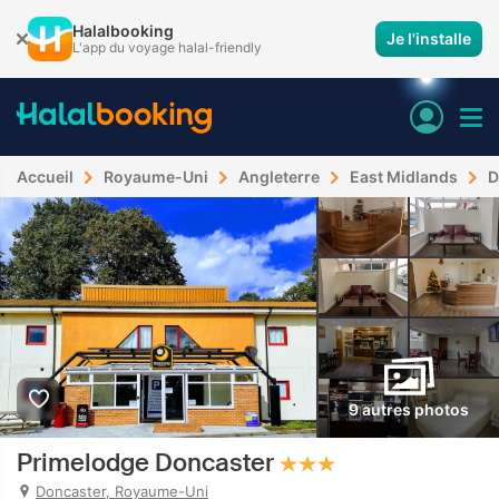
Halalbooking
Je l'installe
L'app du voyage halal-friendly
Accueil
Royaume-Uni
Angleterre
East Midlands
D
9 autres photos
Primelodge Doncaster
Doncaster, Royaume-Uni