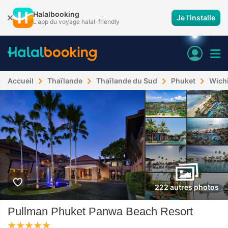
Halalbooking
Je l'installe
L'app du voyage halal-friendly
Accueil
Thaïlande
Thaïlande du Sud
Phuket
Wichi
222 autres photos
Pullman Phuket Panwa Beach Resort