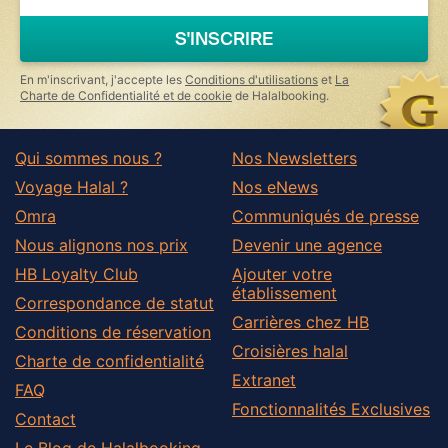
are
a
S'INSCRIRE
human,
ignore
this
En m'inscrivant, j'accepte les
Conditions d'utilisations
et
La
field
Charte de Confidentialité et de cookie
de Halalbooking.
Qui sommes nous ?
Nos Newsletters
Voyage Halal ?
Nos eNews
Omra
Communiqués de presse
Nous alignons nos prix
Devenir une agence
HB Loyalty Club
Ajouter votre
établissement
Correspondance de statut
Carrières chez HB
Conditions de réservation
Croisières halal
Charte de confidentialité
Extranet
FAQ
Fonctionnalités Exclusives
Contact
Le Blog de Halalbooking