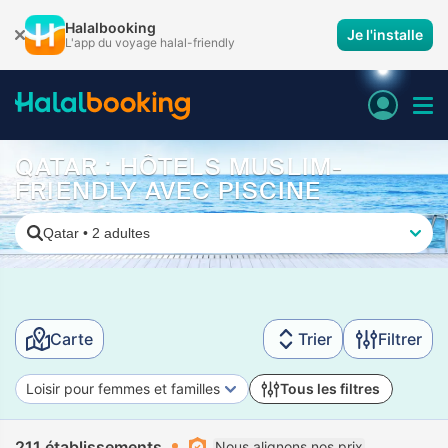
Halalbooking
Je l'installe
L'app du voyage halal-friendly
QATAR : HÔTELS MUSLIM-
FRIENDLY AVEC PISCINE
Qatar
•
2 adultes
Carte
Trier
Filtrer
Loisir pour femmes et familles
Tous les filtres
211 établissements
Nous alignons nos prix