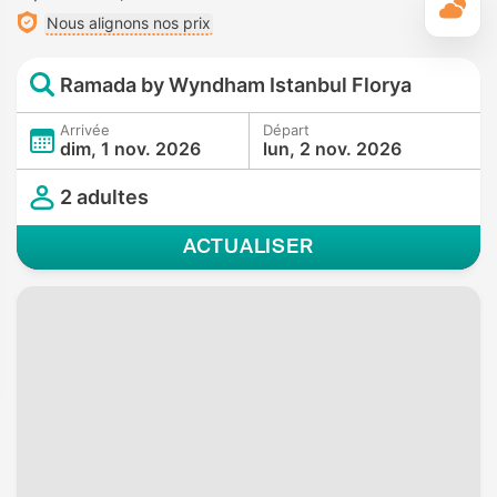
M
Nous alignons nos prix
Ramada by Wyndham Istanbul Florya
Arrivée
Départ
dim, 1 nov. 2026
lun, 2 nov. 2026
2 adultes
ACTUALISER