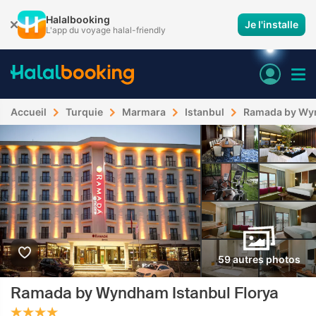
Halalbooking
Je l'installe
L'app du voyage halal-friendly
Accueil
Turquie
Marmara
Istanbul
Ramada by Wyn
59 autres photos
Ramada by Wyndham Istanbul Florya