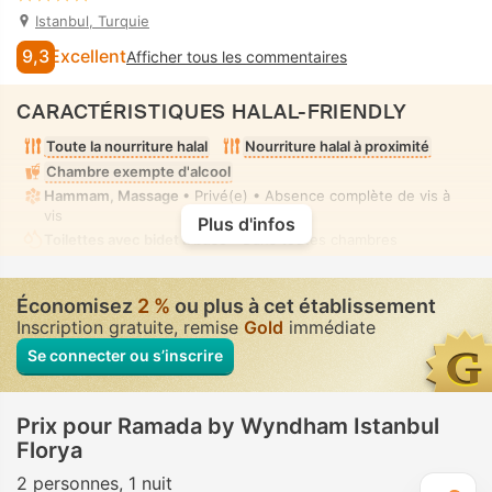
Istanbul, Turquie
9,3
Excellent
Afficher tous les commentaires
CARACTÉRISTIQUES HALAL-FRIENDLY
Toute la nourriture halal
Nourriture halal à proximité
Chambre exempte d'alcool
Hammam, Massage
• Privé(e) • Absence complète de vis à
vis
Plus d'infos
Toilettes avec bidet à buse
• Dans toutes chambres
Économisez
2 %
ou plus à cet établissement
Inscription gratuite, remise
Gold
immédiate
Se connecter ou s’inscrire
Prix pour Ramada by Wyndham Istanbul
Florya
2 personnes
1 nuit