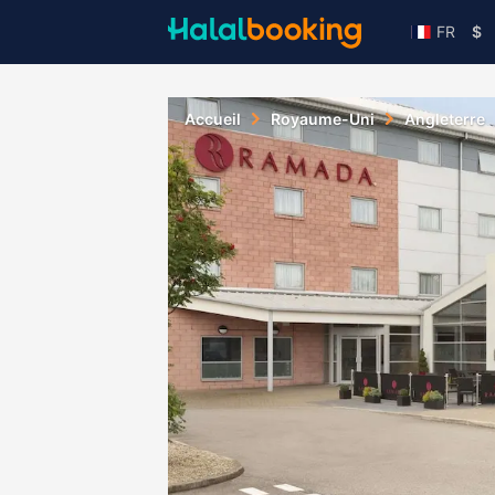
FR
$
Accueil
Royaume-Uni
Angleterre