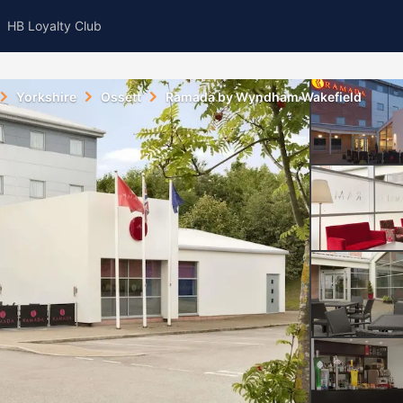
HB Loyalty Club
Yorkshire
Ossett
Ramada by Wyndham Wakefield