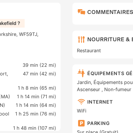
COMMENTAIRE
efield ?
orkshire, WF59TJ,
NOURRITURE &
Restaurant
39 min (
22 mi
)
ÉQUIPEMENTS G
ort,
47 min (
42 mi
)
Jardin, Équipements pour
1 h 8 min (
65 mi
)
Ascenseur , Non-fumeur 
(EMA)
1 h 14 min (
71 mi
)
INTERNET
AN)
1 h 14 min (
64 mi
)
WiFi
pool
1 h 25 min (
76 mi
)
PARKING
1 h 48 min (
107 mi
)
Sur place (Gratuit)