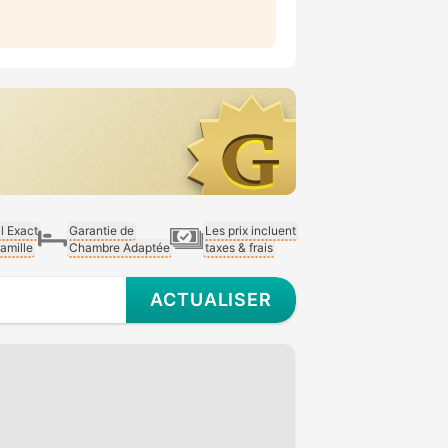
al Exact
Garantie de
Les prix incluent
Famille
Chambre Adaptée
taxes & frais
ACTUALISER