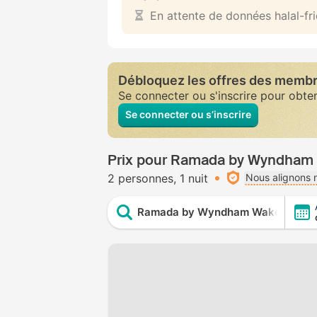
En attente de données halal-fr
Débloquez les offres des memb
Se connecter ou s'inscrire pour obte
Se connecter ou s’inscrire
Prix pour Ramada by Wyndham 
2 personnes
1 nuit
Nous alignons n
Ramada by Wyndham Wakefield