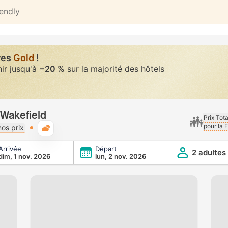
iendly
res
Gold
!
nir jusqu'à
−20 %
sur la majorité des hôtels
Wakefield
Prix Tot
pour la 
Météo typique
os prix
Arrivée
Départ
2 adultes
dim, 1 nov. 2026
lun, 2 nov. 2026