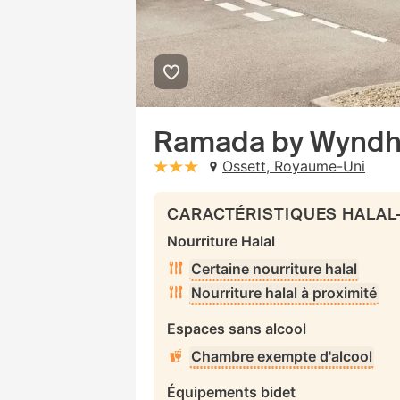
Ramada by Wyndh
Ossett, Royaume-Uni
stars: 3
CARACTÉRISTIQUES HALAL
Nourriture Halal
Certaine nourriture halal
Nourriture halal à proximité
Espaces sans alcool
Chambre exempte d'alcool
Équipements bidet