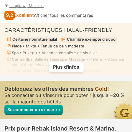
Langkawi, Malaisie
9,2
Excellent
Afficher tous les commentaires
CARACTÉRISTIQUES HALAL-FRIENDLY
Certaine nourriture halal
Chambre exempte d'alcool
Plage
• Mixte • Tenue de bain modeste
Spa
• Privé(e) • Absence complète de vis à vis
Centre Spa, Salle de soins spa, Massage
• Privé(e) • Absence
complète de vis à vis
Plus d'infos
Douchette bidet manuel
• Dans toutes chambres
Débloquez les offres des membres
Gold
!
Se connecter ou s'inscrire pour obtenir jusqu'à
−20 %
sur la majorité des hôtels
Se connecter ou s’inscrire
Prix pour Rebak Island Resort & Marina,