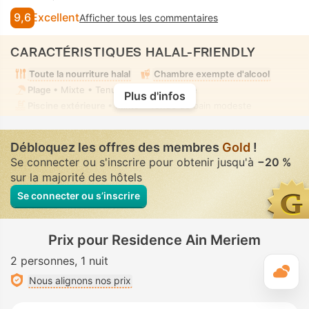
9,6
Excellent
Afficher tous les commentaires
CARACTÉRISTIQUES HALAL-FRIENDLY
Toute la nourriture halal
Chambre exempte d'alcool
Plage
• Mixte • Tenue de bain modeste
Plus d'infos
Piscine extérieure
• Mixte • Tenue de bain modeste
Débloquez les offres des membres
Gold
!
Se connecter ou s'inscrire pour obtenir jusqu'à
−20 %
sur la majorité des hôtels
Se connecter ou s’inscrire
Prix pour Residence Ain Meriem
2 personnes
1 nuit
M
Nous alignons nos prix