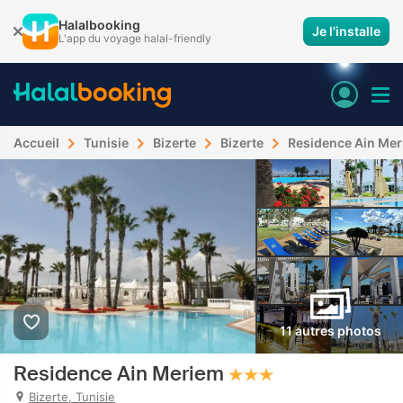
Halalbooking
Je l'installe
L'app du voyage halal-friendly
Accueil
Tunisie
Bizerte
Bizerte
Residence Ain Me
11 autres photos
Residence Ain Meriem
Bizerte, Tunisie