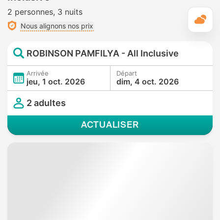
2 personnes
3 nuits
M
Nous alignons nos prix
ROBINSON PAMFILYA - All Inclusive
Arrivée
Départ
jeu, 1 oct. 2026
dim, 4 oct. 2026
2 adultes
ACTUALISER