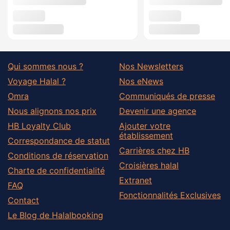
Qui sommes nous ?
Nos Newsletters
Voyage Halal ?
Nos eNews
Omra
Communiqués de presse
Nous alignons nos prix
Devenir une agence
HB Loyalty Club
Ajouter votre
établissement
Correspondance de statut
Carrières chez HB
Conditions de réservation
Croisières halal
Charte de confidentialité
Extranet
FAQ
Fonctionnalités Exclusives
Contact
Le Blog de Halalbooking