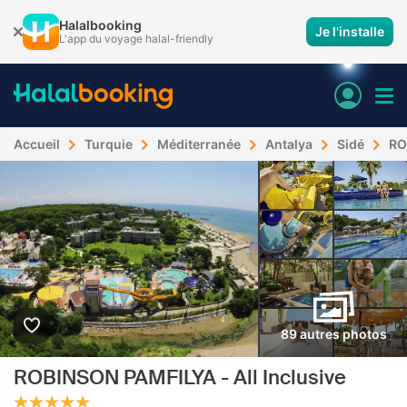
Halalbooking
Je l'installe
L'app du voyage halal-friendly
Accueil
Turquie
Méditerranée
Antalya
Sidé
RO
89 autres photos
ROBINSON PAMFILYA - All Inclusive