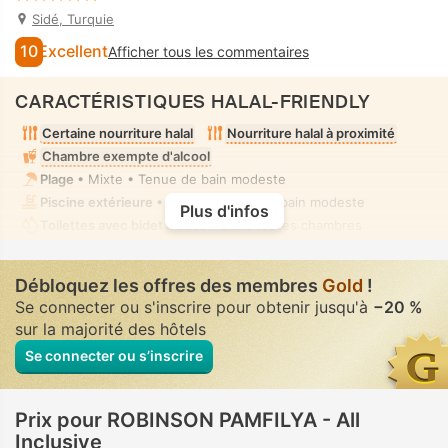
Sidé, Turquie
10
Excellent
Afficher tous les commentaires
CARACTÉRISTIQUES HALAL-FRIENDLY
Certaine nourriture halal
Nourriture halal à proximité
Chambre exempte d'alcool
Plage
• Mixte • Tenue de bain modeste
Piscine extérieure
• Mixte • Tenue de bain modeste
Plus d'infos
Toilettes avec bidet à buse
• Dans toutes chambres
Débloquez les offres des membres
Gold
!
Se connecter ou s'inscrire pour obtenir jusqu'à
−20 %
sur la majorité des hôtels
Se connecter ou s’inscrire
Prix pour ROBINSON PAMFILYA - All
Inclusive