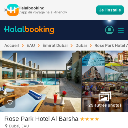
Halalbooking
Je l'installe
L'app du voyage halal-friendly
Accueil
EAU
Émirat Dubaï
Dubaï
Rose Park Hotel 
29 autres photos
Rose Park Hotel Al Barsha
Dubaï, EAU