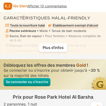
8,2
Très bien
Afficher 10 commentaires
CARACTÉRISTIQUES HALAL-FRIENDLY
Toute la nourriture halal
Établissement exempt d'alcool
Piscine extérieure
• Mixte • Tenue de bain modeste
Sauna, Bain de vapeur
• Pour femmes • Absence complète de
vis à vis
Massage
• Privé(e) • Absence complète de vis à vis
Plus d'infos
Douchette bidet manuel
• Dans toutes chambres
Débloquez les offres des membres
Gold
!
Se connecter ou s'inscrire pour obtenir jusqu'à
−20 %
sur la majorité des hôtels
Se connecter ou s’inscrire
Prix pour Rose Park Hotel Al Barsha
2 personnes
1 nuit