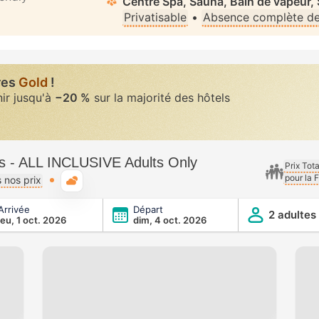
Centre Spa, Sauna, Bain de vapeur,
Privatisable
•
Absence complète de 
res
Gold
!
nir jusqu'à
−20 %
sur la majorité des hôtels
os - ALL INCLUSIVE Adults Only
Prix Tot
pour la 
Météo typique
 nos prix
Arrivée
Départ
LUSIVE Adults Only
2 adultes
jeu, 1 oct. 2026
dim, 4 oct. 2026