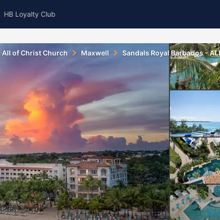
HB Loyalty Club
All of Christ Church
Maxwell
Sandals Royal Barbados - AL