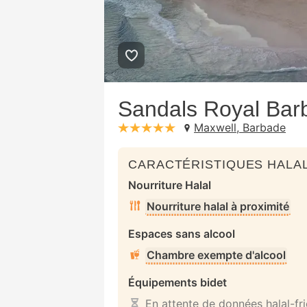
Sandals Royal Bar
Maxwell, Barbade
stars: 5
CARACTÉRISTIQUES HALAL
Nourriture Halal
Nourriture halal à proximité
Espaces sans alcool
Chambre exempte d'alcool
Équipements bidet
En attente de données halal-fr