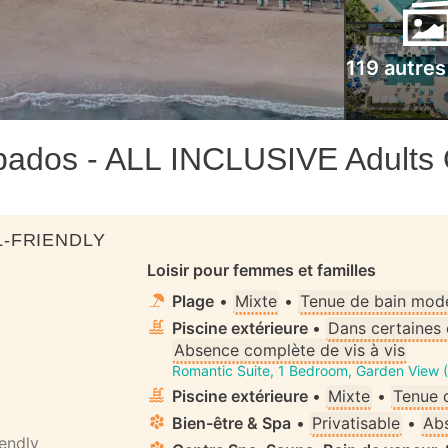
119 autres
bados - ALL INCLUSIVE Adults 
-FRIENDLY
Loisir pour femmes et familles
Plage
•
Mixte
•
Tenue de bain mode
Piscine extérieure
•
Dans certaines
Absence complète de vis à vis
Romantic Suite, 1 Bedroom, Garden View 
Piscine extérieure
•
Mixte
•
Tenue 
Bien-être & Spa
•
Privatisable
•
Abs
iendly