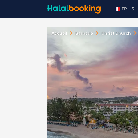
FR
$
Accueil
Barbade
Christ Church