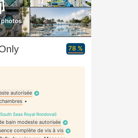
 photos
Only
78 %
ste autorisée
 chambres
•
(South Seas Royal Rondoval)
de bain modeste autorisée
ence complète de vis à vis