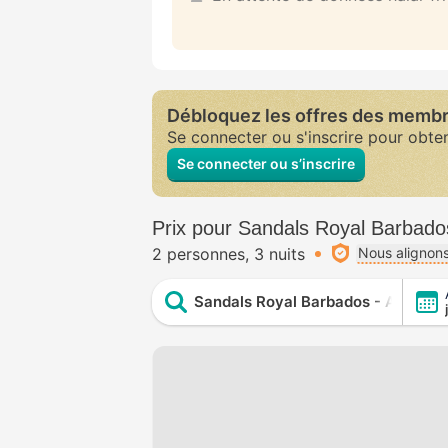
Débloquez les offres des memb
Se connecter ou s'inscrire pour obte
Se connecter ou s’inscrire
Prix pour Sandals Royal Barbad
2 personnes
3 nuits
Nous alignons
Sandals Royal Barbados - ALL INC