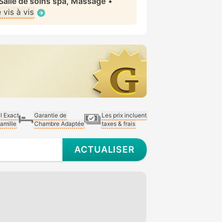
 Salle de soins spa, Massage
•
vis à vis
al Exact
Garantie de
Les prix incluent
Famille
Chambre Adaptée
taxes & frais
ACTUALISER