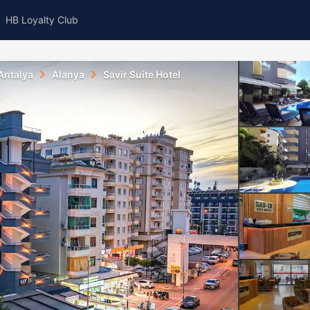
HB Loyalty Club
Antalya
Alanya
Savir Suite Hotel