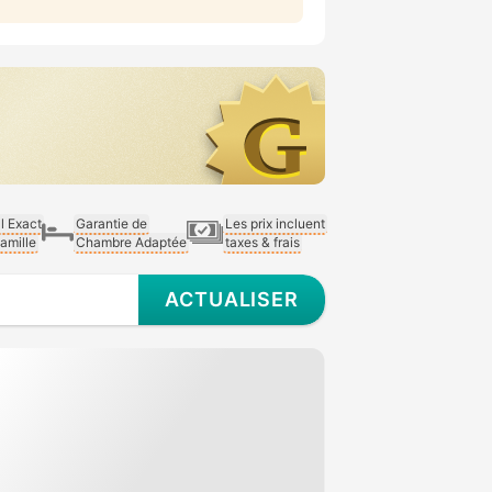
al Exact
Garantie de
Les prix incluent
Famille
Chambre Adaptée
taxes & frais
ACTUALISER