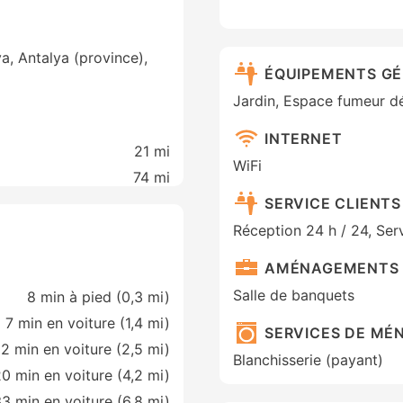
a, Antalya (province),
ÉQUIPEMENTS G
Jardin, Espace fumeur d
INTERNET
21 mi
WiFi
74 mi
SERVICE CLIENTS
Réception 24 h / 24, Ser
AMÉNAGEMENTS 
Salle de banquets
8 min à pied (0,3 mi)
7 min en voiture (1,4 mi)
SERVICES DE MÉ
12 min en voiture (2,5 mi)
Blanchisserie (payant)
0 min en voiture (4,2 mi)
3 min en voiture (6,8 mi)