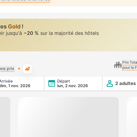
res
Gold
!
nir jusqu'à
−20 %
sur la majorité des hôtels
Prix Tot
pour la 
Météo typique
os prix
Arrivée
Départ
2 adultes
dim, 1 nov. 2026
lun, 2 nov. 2026