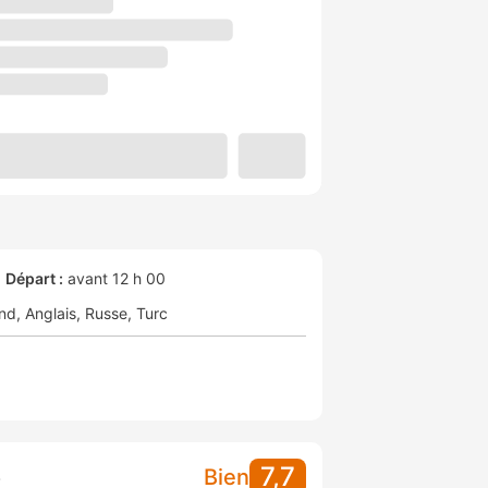
Départ :
avant 12 h 00
nd
Anglais
Russe
Turc
7,7
S
Bien