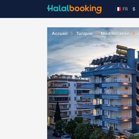
FR
$
Accueil
Turquie
Méditerranée