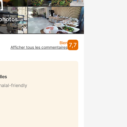
 photos
Bien
7,7
Afficher tous les commentaires
lles
alal-friendly