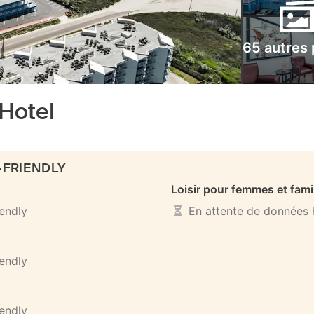
65 autres
Hotel
-FRIENDLY
Loisir pour femmes et fami
iendly
En attente de données h
iendly
iendly