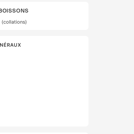
 BOISSONS
(collations)
ÉNÉRAUX