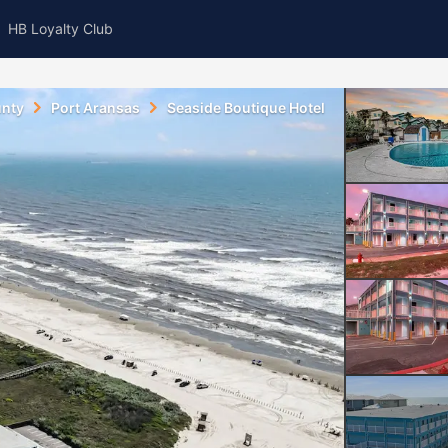
HB Loyalty Club
nty
Port Aransas
Seaside Boutique Hotel