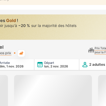
res
Gold
!
nir jusqu'à
−20 %
sur la majorité des hôtels
el
Prix Tot
pour la 
Météo typique
os prix
Arrivée
Départ
2 adultes
dim, 1 nov. 2026
lun, 2 nov. 2026