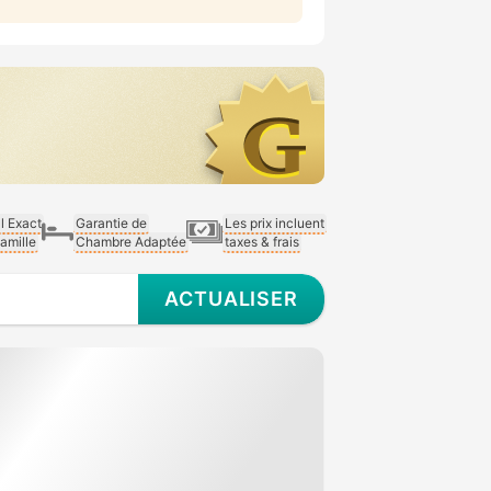
al Exact
Garantie de
Les prix incluent
Famille
Chambre Adaptée
taxes & frais
ACTUALISER