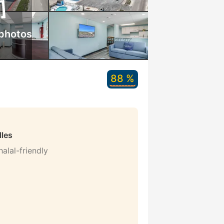
 photos
88 %
lles
alal-friendly