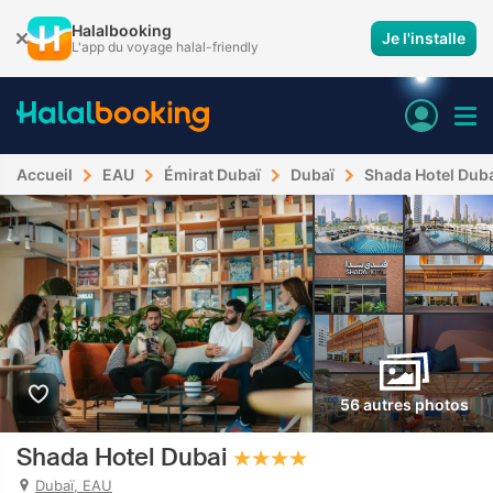
Halalbooking
Je l'installe
L'app du voyage halal-friendly
Accueil
EAU
Émirat Dubaï
Dubaï
Shada Hotel Dub
56 autres photos
Shada Hotel Dubai
Dubaï, EAU