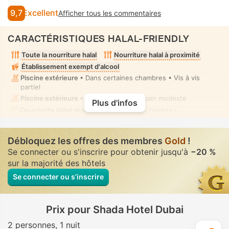
9,7
Excellent
Afficher tous les commentaires
CARACTÉRISTIQUES HALAL-FRIENDLY
Toute la nourriture halal
Nourriture halal à proximité
Établissement exempt d'alcool
Piscine extérieure
• Dans certaines chambres • Vis à vis
partiel
Piscine extérieure
• Mixte • Tenue de bain modeste
Plus d'infos
Douchette bidet manuel
• Dans toutes chambres
Débloquez les offres des membres
Gold
!
Se connecter ou s'inscrire pour obtenir jusqu'à
−20 %
sur la majorité des hôtels
Se connecter ou s’inscrire
Prix pour Shada Hotel Dubai
2 personnes
1 nuit