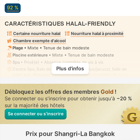
92 %
CARACTÉRISTIQUES HALAL-FRIENDLY
Certaine nourriture halal
Nourriture halal à proximité
Chambre exempte d'alcool
Plage
• Mixte • Tenue de bain modeste
Piscine extérieure
• Mixte • Tenue de bain modeste
Spa
• Privé(e) • Absence complète de vis à vis
Plus d'infos
Centre Spa, Bain de vapeur, Bain à remous/jacuzzi, Salle de
soins spa, Massage
• Privé(e) • Absence complète de vis à
vis
Douchette bidet manuel
• Dans certaines chambres
Débloquez les offres des membres
Gold
!
Se connecter ou s'inscrire pour obtenir jusqu'à
−20 %
sur la majorité des hôtels
Se connecter ou s’inscrire
Prix pour Shangri-La Bangkok