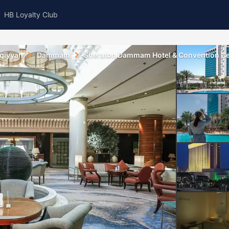
HB Loyalty Club
qiyyah
Dammam
Sheraton Dammam Hotel & Convention Ce