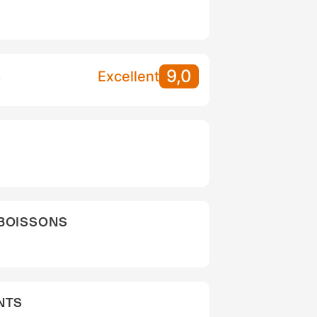
9,0
S
Excellent
 BOISSONS
NTS