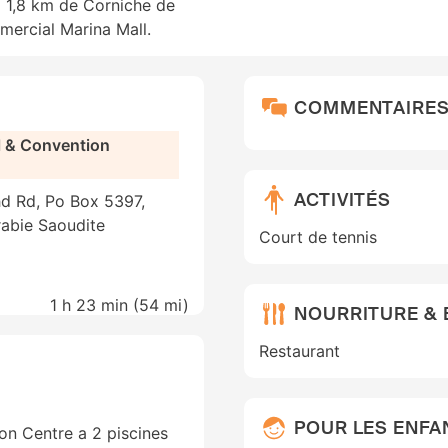
 à 1,8 km de Corniche de
ercial Marina Mall.
COMMENTAIRE
 & Convention
ACTIVITÉS
hd Rd, Po Box 5397,
abie Saoudite
Court de tennis
1 h 23 min (
54 mi
)
NOURRITURE &
Restaurant
POUR LES ENFA
n Centre a 2 piscines