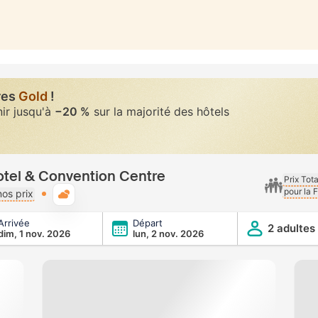
res
Gold
!
nir jusqu'à
−20 %
sur la majorité des hôtels
tel & Convention Centre
Prix Tot
pour la 
Météo typique
os prix
Arrivée
Départ
tion Centre
2 adultes
dim, 1 nov. 2026
lun, 2 nov. 2026