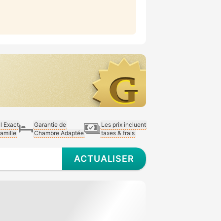
al Exact
Garantie de
Les prix incluent
Famille
Chambre Adaptée
taxes & frais
ACTUALISER