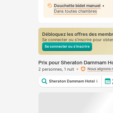
Douchette bidet manuel
•
Dans toutes chambres
Débloquez les offres des memb
Se connecter ou s'inscrire pour obte
Se connecter ou s’inscrire
Prix pour Sheraton Dammam Ho
2 personnes
1 nuit
Nous alignons n
Sheraton Dammam Hotel & Conven