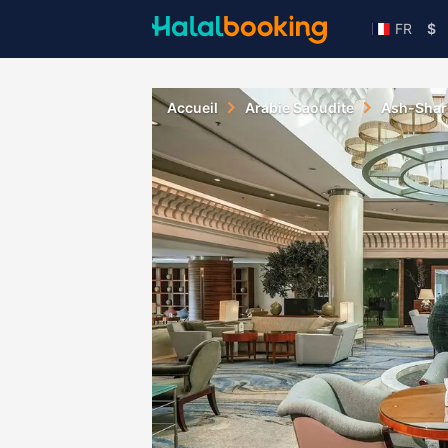
FR
$
Accueil
Arabie Saoudite
Ash-Shar