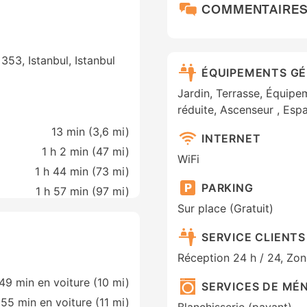
COMMENTAIRE
353, Istanbul, Istanbul
ÉQUIPEMENTS G
Jardin, Terrasse, Équipe
réduite, Ascenseur , Es
13 min (
3,6 mi
)
INTERNET
1 h 2 min (
47 mi
)
WiFi
1 h 44 min (
73 mi
)
PARKING
1 h 57 min (
97 mi
)
Sur place (Gratuit)
SERVICE CLIENTS
Réception 24 h / 24, Zo
49 min en voiture (10 mi)
SERVICES DE MÉ
55 min en voiture (11 mi)