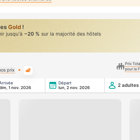
res
Gold
!
nir jusqu'à
−20 %
sur la majorité des hôtels
Prix Tot
pour la 
Météo typique
os prix
Arrivée
Départ
2 adultes
dim, 1 nov. 2026
lun, 2 nov. 2026