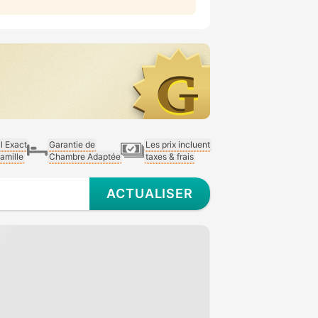
al Exact
Garantie de
Les prix incluent
Famille
Chambre Adaptée
taxes & frais
ACTUALISER