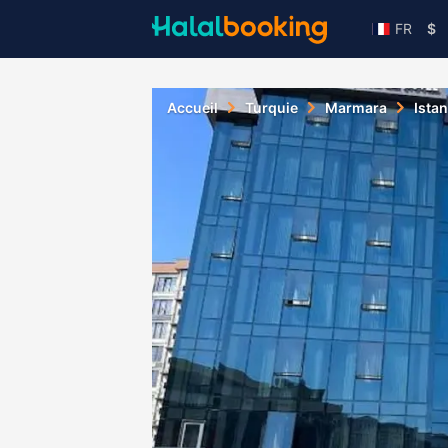
FR
$
Accueil
Turquie
Marmara
Ista