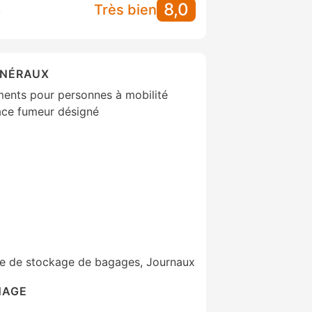
8,0
S
Très bien
ÉNÉRAUX
ments pour personnes à mobilité
pace fumeur désigné
ne de stockage de bagages, Journaux
NAGE