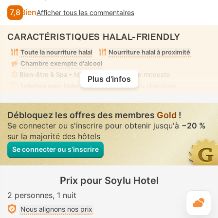
7,8
Bien
Afficher tous les commentaires
CARACTÉRISTIQUES HALAL-FRIENDLY
Toute la nourriture halal
Nourriture halal à proximité
Chambre exempte d'alcool
Bien-être & Spa
• Mixte • Tenue de bain modeste
Plus d'infos
Toilettes avec bidet à buse
• Dans toutes chambres
Débloquez les offres des membres
Gold
!
Se connecter ou s'inscrire pour obtenir jusqu'à
−20 %
sur la majorité des hôtels
Se connecter ou s’inscrire
Prix pour Soylu Hotel
2 personnes
1 nuit
M
Nous alignons nos prix