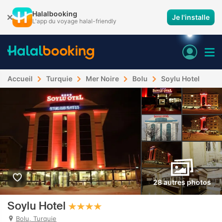
Halalbooking
Je l'installe
L'app du voyage halal-friendly
Accueil
Turquie
Mer Noire
Bolu
Soylu Hotel
28 autres photos
Soylu Hotel
Bolu, Turquie