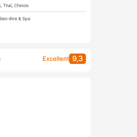
s
Thaï
Chinois
Bien-être & Spa
9,3
Excellent
S