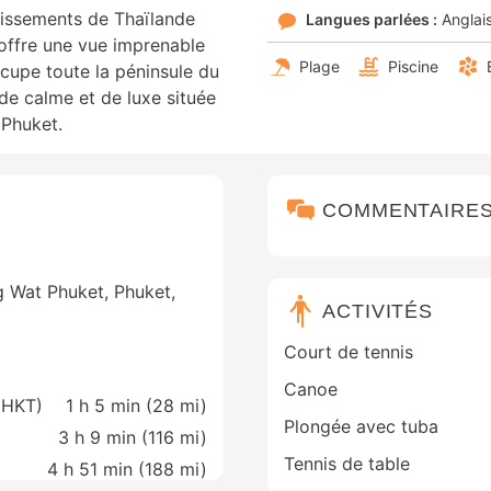
blissements de Thaïlande
Langues parlées :
Anglai
offre une vue imprenable
Plage
Piscine
ccupe toute la péninsule du
de calme et de luxe située
 Phuket.
COMMENTAIRE
g Wat Phuket, Phuket,
ACTIVITÉS
Court de tennis
Canoe
 (HKT)
1 h 5 min (
28 mi
)
Plongée avec tuba
3 h 9 min (
116 mi
)
Tennis de table
4 h 51 min (
188 mi
)