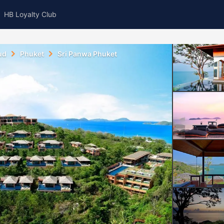
HB Loyalty Club
ud
Phuket
Sri Panwa Phuket