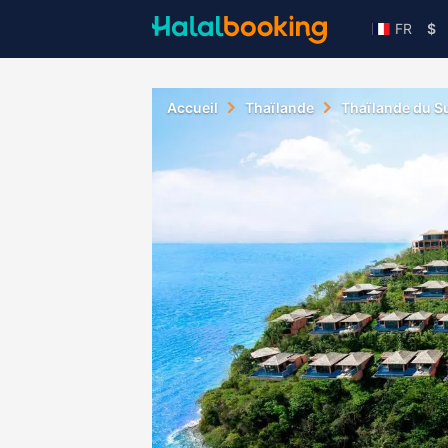
FR
$
Accueil
Thaïlande
Thaïlande du S