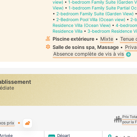
view)
•
1-bedroom Family Suite (Garden V
View)
•
1-bedroom Family Suite Partial O
•
2-bedroom Family Suite (Garden View)
•
2-Bedroom Pool Villa (Ocean view)
•
2-b
Residence Villa (Ocean View)
•
4-bedroom
Residence Villa
•
3-bedroom Residence Vil
Piscine extérieure
•
Mixte
•
Tenue 
Salle de soins spa, Massage
•
Priva
Absence complète de vis à vis
tablissement
diate
Prix Tot
pour la 
Météo typique
os prix
Arrivée
Départ