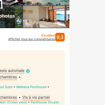
 photos
Excellent
9,3
Afficher tous les commentaires
ste autorisée
 chambres
•
ool Suite
•
Wellness Penthouse
•
 chambres
•
Vis à vis partiel
West (Ocean view)
•
Penthouse (Ocean