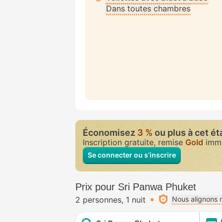
Dans toutes chambres
Économisez
3 %
ou plus à cet é
Inscription gratuite, remise
Gold
immé
Se connecter ou s’inscrire
Prix pour Sri Panwa Phuket
2 personnes
1 nuit
Nous alignons n