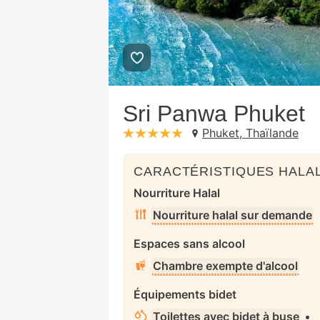
Sri Panwa Phuket
Phuket, Thaïlande
stars: 5
CARACTÉRISTIQUES HALAL
Nourriture Halal
Nourriture halal sur demande
Espaces sans alcool
Chambre exempte d'alcool
Équipements bidet
Toilettes avec bidet à buse
•