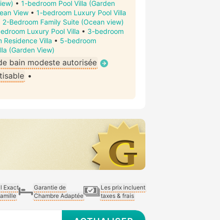
iew)
•
1-bedroom Pool Villa (Garden
cean View
•
1-bedroom Luxury Pool Villa
•
2-Bedroom Family Suite (Ocean view)
edroom Luxury Pool Villa
•
3-bedroom
 Residence Villa
•
5-bedroom
la (Garden View)
de bain modeste autorisée
tisable
•
al Exact
Garantie de
Les prix incluent
Famille
Chambre Adaptée
taxes & frais